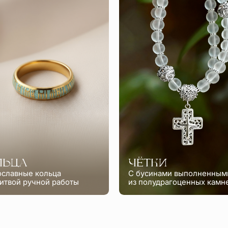
ЛЬЦА
ЧЁТКИ
ославные кольца
С бусинами выполненным
итвой ручной работы
из полудрагоценных камн