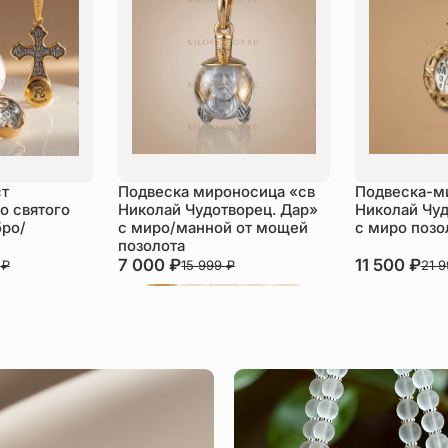
ст
Подвеска мироносица «св
Подвеска-ми
о святого
Николай Чудотворец. Дар»
Николай Чуд
бро/
с миро/манной от мощей
с миро позо
позолота
7 000
₽
11 500
₽
0
₽
15 999
₽
21 