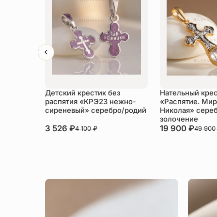
Детский крестик без
Нательный кре
распятия «КРЭ23 нежно-
«Распятие. Мир
сиреневый» серебро/родий
Николая» сере
золочение
3 526
₽
19 900
₽
4 100
₽
49 90