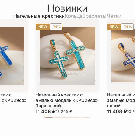
Новинки
Нательные крестики
Кольца
Браслеты
Чётки
NEW
-14%
NEW
-14%
тик с
Нательный крестик с
Нательный к
 «КРЭ29сз»
эмалью модель «КРЭ29сз»
эмалью мод
бирюзовый
синий
11 408
₽
11 408
₽
13 265
₽
13 