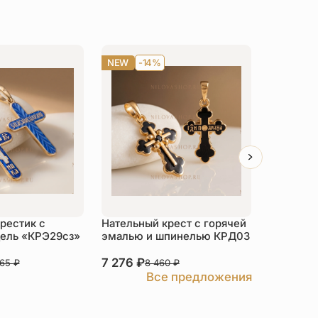
NEW
-14%
NEW
-1
рестик с
Нательный крест с горячей
Нательны
ель «КРЭ29сз»
эмалью и шпинелью КРД03
с горяч
серебро
7 276
₽
6 123
₽
265
₽
8 460
₽
7
Все предложения