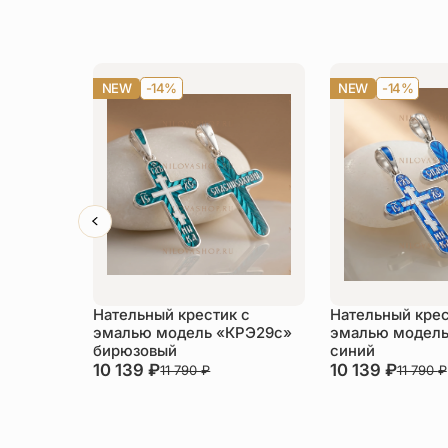
NEW
-14%
NEW
-14%
Нательный крестик с
Нательный крес
эмалью модель «КРЭ29с»
эмалью модель
бирюзовый
синий
10 139
₽
10 139
₽
11 790
₽
11 790
₽