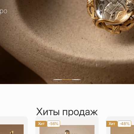
Хиты продаж
Хит
-56%
Хит
-48%