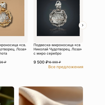
роносица «св.
Подвеска-мироносица «св
Подвеск
отворец. Лоза»
Николай Чудотворец. Лоза»
Николай 
лота
с миро серебро
миро/ман
Бари
9 500
₽
6 000
₽
999
₽
16 999
₽
Все предложения