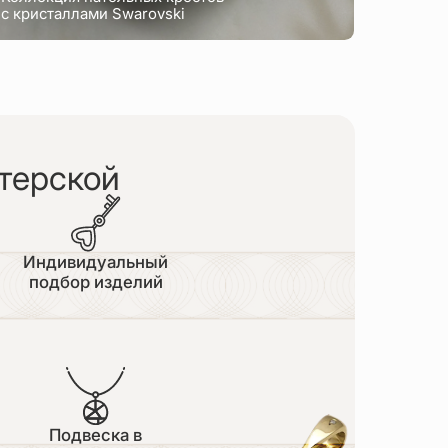
с кристаллами Swarovski
терской
Индивидуальный
подбор изделий
Подвеска в