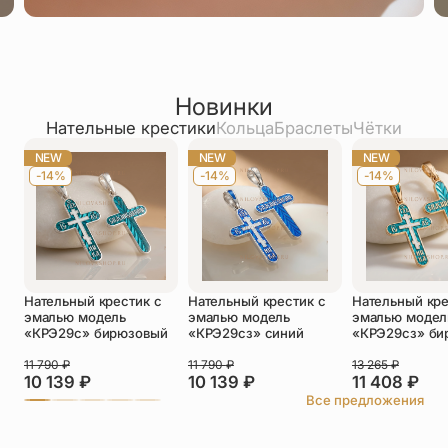
Новинки
Нательные крестики
Кольца
Браслеты
Чётки
NEW
NEW
NEW
-14%
-14%
-14%
Нательный крестик с
Нательный крестик с
Нательный кре
эмалью модель
эмалью модель
эмалью модел
«КРЭ29с» бирюзовый
«КРЭ29сз» синий
«КРЭ29сз» би
11 790
₽
11 790
₽
13 265
₽
10 139
₽
10 139
₽
11 408
₽
Все предложения