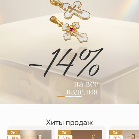
Упаковка
Цепи
Чётки
Шнурки на
шею
Другое
Хиты продаж
Хит
Хит
Хит
-14%
-60%
-56%