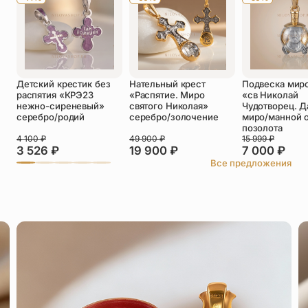
Детский крестик без
Нательный крест
Подвеска мир
распятия «КРЭ23
«Распятие. Миро
«св Николай
нежно-сиреневый»
святого Николая»
Чудотворец. Д
серебро/родий
серебро/золочение
миро/манной 
позолота
4 100
₽
49 900
₽
15 999
₽
3 526
₽
19 900
₽
7 000
₽
Все предложения