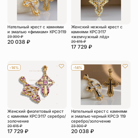
Нательный крест с камнями
Женский нежный крест с
и эмалью «фимиам» КРСЭ119
камнями КРСЭ117
23 300
₽
«жемчужный лёд»
20 038
₽
20 615
₽
17 729
₽
-14%
-14%
Женский фиолетовый крест
Нательный крест с камнями
с камнями КРСЭ117 серебро/
и эмалью черный КРСЭ 119
золочение
серебро/золочение
20 615
₽
23 300
₽
17 729
₽
20 038
₽