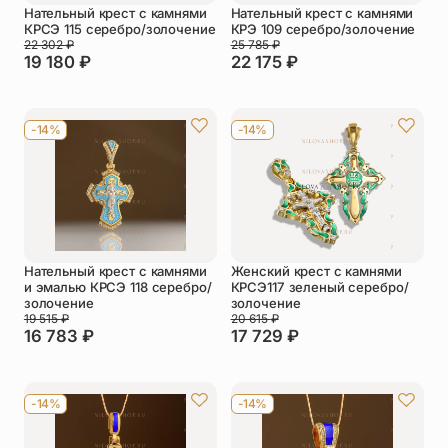
Нательный крест с камнями
Нательный крест с камнями
КРСЭ 115 серебро/золочение
КРЭ 109 серебро/золочение
22 302
₽
25 785
₽
19 180
₽
22 175
₽
-14%
-14%
Нательный крест с камнями
Женский крест с камнями
и эмалью КРСЭ 118 серебро/
КРСЭ117 зеленый серебро/
золочение
золочение
19 515
₽
20 615
₽
16 783
₽
17 729
₽
-14%
-14%