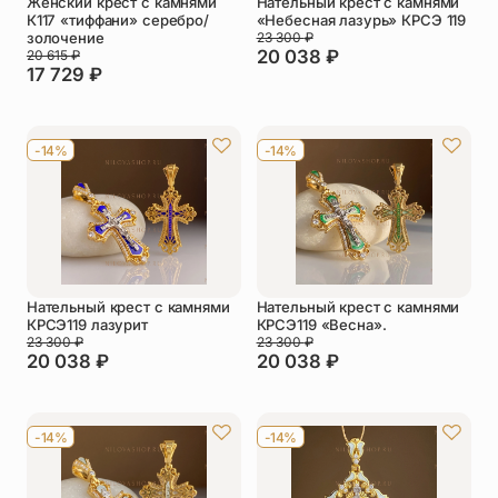
Женский крест с камнями
Нательный крест с камнями
К117 «тиффани» серебро/
«Небесная лазурь» КРСЭ 119
золочение
23 300
₽
20 038
₽
20 615
₽
17 729
₽
-14%
-14%
Нательный крест с камнями
Нательный крест с камнями
КРСЭ119 лазурит
КРСЭ119 «Весна».
23 300
₽
23 300
₽
20 038
₽
20 038
₽
-14%
-14%