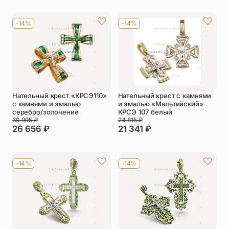
-14%
-14%
Нательный крест «КРСЭ110»
Нательный крест с камнями
с камнями и эмалью
и эмалью «Мальтийский»
серебро/золочение
КРСЭ 107 белый
30 995
₽
24 815
₽
26 656
₽
21 341
₽
-14%
-14%