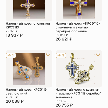
Нательный крест с камнями
Нательный крест «КРСЭ110»
КРСЭ113
с камнями и эмалью
22 020
₽
серебро/золочение
18 937
₽
30 955
₽
26 621
₽
-14%
-14%
Нательный крест КРСЭ119
Нательный крест с камнями
светло-синий
и эмалью КРСЭ 112 серебро/
23 300
₽
золочение
20 038
₽
31 110
₽
26 755
₽