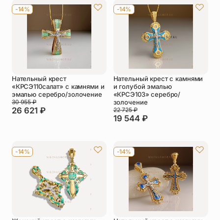
-14%
-14%
Упаковка
Цепи
Чётки
Шнурки на
шею
Другое
Нательный крест
Нательный крест с камнями
«КРСЭ110салат» с камнями и
и голубой эмалью
эмалью серебро/золочение
«КРСЭ103» серебро/
30 955
₽
золочение
26 621
₽
22 725
₽
19 544
₽
-14%
-14%