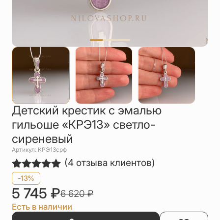
Упаковка
Цепи
Чётки
Шнурки на
шею
Другое
Детский крестик с эмалью
гильоше «КРЭ13» светло-
сиреневый
Артикул: КРЭ13срф
(
4
отзыва клиентов)
Рейтинг
4
-13%
5.00
из 5
5 745
₽
6 620
₽
на основе
опроса
Есть в наличии
пользователей