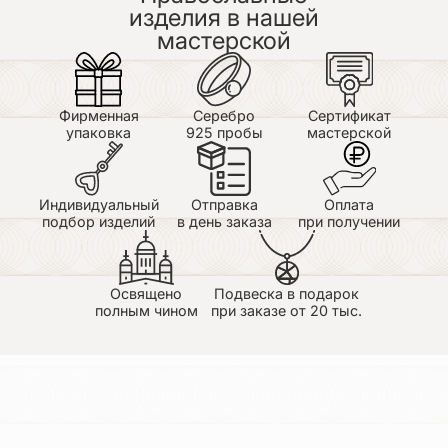
и процветания
изделия в нашей
мастерской
Ярослав
25.06.2026
Спасибо магазину за быструю доставку! Крестик
хорошего качества!
Фирменная
Серебро
Сертификат
упаковка
925 пробы
мастерской
Екатерина
25.06.2026
Большое спасибо за помощь в подборе и такой
Индивидуальный
Отправка
Оплата
красивый крестик! Это уже третий крестик вашей
подбор изделий
в день заказа
при получении
мастерской в моей семье, брала сыну, себе и вот
теперь новорождённой дочке) все разные, все
очень красивые❤️
Освящено
Подвеска в подарок
полным чином
при заказе от 20 тыс.