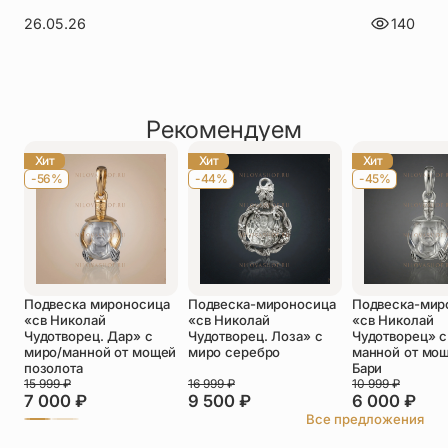
26.05.26
140
Рекомендуем
Хит
Хит
Хит
-56%
-44%
-45%
Подвеска мироносица
Подвеска-мироносица
Подвеска-мир
«св Николай
«св Николай
«св Николай
Чудотворец. Дар» с
Чудотворец. Лоза» с
Чудотворец» с
миро/манной от мощей
миро серебро
манной от мощ
позолота
Бари
15 999
₽
16 999
₽
10 999
₽
7 000
₽
9 500
₽
6 000
₽
Все предложения