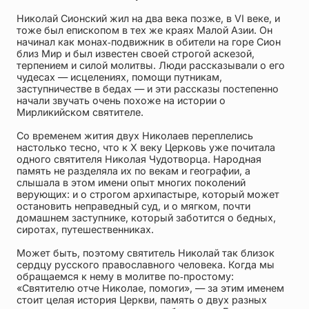
Николай Сионский жил на два века позже, в VI веке, и
Упаковка
Цепи
тоже был епископом в тех же краях Малой Азии. Он
начинал как монах‑подвижник в обители на горе Сион
Чётки
Шнурки на
близ Мир и был известен своей строгой аскезой,
шею
терпением и силой молитвы. Люди рассказывали о его
чудесах — исцелениях, помощи путникам,
заступничестве в бедах — и эти рассказы постепенно
Другое
начали звучать очень похоже на истории о
Мирликийском святителе.
Со временем жития двух Николаев переплелись
настолько тесно, что к X веку Церковь уже почитала
одного святителя Николая Чудотворца. Народная
память не разделяла их по векам и географии, а
слышала в этом имени опыт многих поколений
верующих: и о строгом архипастыре, который может
остановить неправедный суд, и о мягком, почти
домашнем заступнике, который заботится о бедных,
сиротах, путешественниках.
Может быть, поэтому святитель Николай так близок
сердцу русского православного человека. Когда мы
обращаемся к нему в молитве по‑простому:
«Святителю отче Николае, помоги», — за этим именем
стоит целая история Церкви, память о двух разных