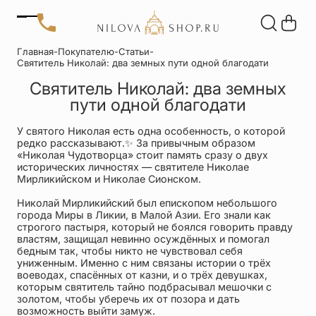
Позвонить
Главная
-
Покупателю
-
Статьи
-
+7 (909) 266-60-48
Святитель Николай: два земных пути одной благодати
+7 (906) 655-37-20
Автомобильные
Браслеты
Акции
Святитель Николай: два земных
иконы
Отзывы
пути одной благодати
Статьи
Детские
Запонки
У святого Николая есть одна особенность, о которой
крестики
редко рассказывают.✨ За привычным образом
«Николая Чудотворца» стоит память сразу о двух
Кольца
Настольные
исторических личностях — святителе Николае
Мирликийском и Николае Сионском.
иконы
Николай Мирликийский был епископом небольшого
Нательные
Нательные
города Миры в Ликии, в Малой Азии. Его знали как
крестики
иконы
строгого пастыря, который не боялся говорить правду
властям, защищал невинно осуждённых и помогал
бедным так, чтобы никто не чувствовал себя
Образки
Подвески
униженным. Именно с ним связаны истории о трёх
именные
воеводах, спасённых от казни, и о трёх девушках,
которым святитель тайно подбрасывал мешочки с
Складни
Статуэтки
золотом, чтобы уберечь их от позора и дать
святых
возможность выйти замуж.