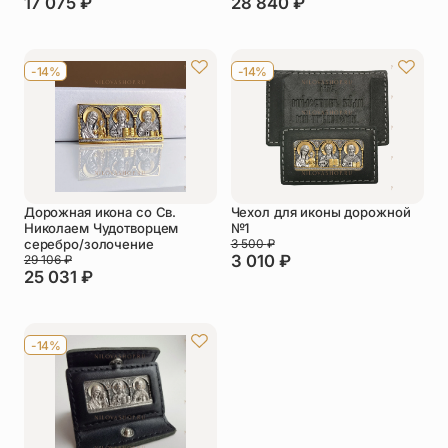
17 075
₽
28 840
₽
-14%
-14%
Дорожная икона со Св.
Чехол для иконы дорожной
Николаем Чудотворцем
№1
серебро/золочение
3 500
₽
3 010
₽
29 106
₽
25 031
₽
-14%