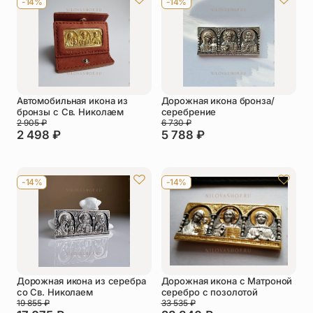
-14%
-14%
Упаковка
Цепи
Чётки
Шнурки на
шею
Другое
Автомобильная икона из
Дорожная икона бронза/
бронзы с Св. Николаем
серебрение
2 905
₽
6 730
₽
2 498
₽
5 788
₽
-14%
-14%
Дорожная икона из серебра
Дорожная икона с Матроной
со Св. Николаем
серебро с позолотой
19 855
₽
33 535
₽