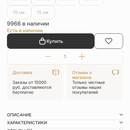
70 см.
75 см.
9966 в наличии
Есть в наличии
Купить
Количество
товара
Доставка
Отзывы о
Шнурок
магазине
Заказы от 15000
Только честные
на
руб.
доставляются
отзывы
наших
шею
бесплатно
покупателей
светло-
золотистый
ОПИСАНИЕ
серебро/
Как определить нужную длину шнурка? Вот вам
ХАРАКТЕРИСТИКИ
позолота
подсказка: