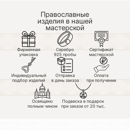
Шнурочек понравился, к золотому крестики
хорошо подходит, мягкий, крепкий, замочек
Православные
надëжный, надеюсь, что и дальше всë будет
отлично. Доставка с возможностью примерить
изделия в нашей
тоже обрадовала, спасибо за качественное
мастерской
изделие!
Фирменная
Серебро
Сертификат
упаковка
925 пробы
мастерской
Индивидуальный
Отправка
Оплата
подбор изделий
в день заказа
при получении
Освящено
Подвеска в подарок
полным чином
при заказе от 20 тыс.