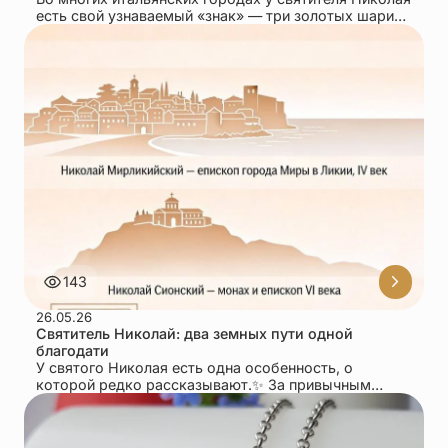
есть свой узнаваемый «знак» — три золотых шарика
или три небольших кружка рядом...
143
26.05.26
Святитель Николай: два земных пути одной
благодати
У святого Николая есть одна особенность, о
которой редко рассказывают.✨ За привычным
образом «Николая Чудотворца» стоит память сразу
о двух...