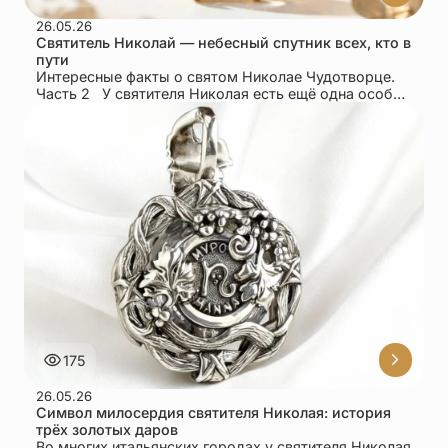
26.05.26
Упаковка
Цепи
Святитель Николай — небесный спутник всех, кто в
пути
Чётки
Шнурки на
Интересные факты о святом Николае Чудотворце.
Часть 2 У святителя Николая есть ещё одна особая
шею
грань — он стал...
Другое
175
26.05.26
Символ милосердия святителя Николая: история
трёх золотых даров
Во многих итальянских городах у святителя Николая