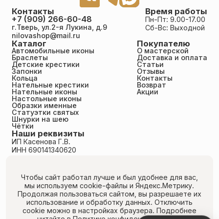
Контакты
Время работы
+7 (909) 266-60-48
Пн-Пт: 9.00-17.00
г.Тверь, ул.2-я Лукина, д.9
Сб-Вс: Выходной
nilovashop@mail.ru
Каталог
Покупателю
Автомобильные иконы
О мастерской
Браслеты
Доставка и оплата
Детские крестики
Статьи
Запонки
Отзывы
Кольца
Контакты
Нательные крестики
Возврат
Нательные иконы
Акции
Настольные иконы
Образки именные
Статуэтки святых
Шнурки на шею
Чётки
Наши реквизиты
ИП Касенова Г.В.
ИНН 690141340620
ОГРНИП 318695200011351
Политика конфиденциальности
Пользовательское соглашение
Чтобы сайт работал лучше и был удобнее для вас,
Публичная оферта
мы используем cookie-файлы
и Яндекс.Метрику.
Согласие на обработку персональных данных
Продолжая пользоваться сайтом, вы разрешаете их
Политика использования файлов куки
использование
и обработку данных. Отключить
cookie можно в настройках браузера. Подробнее
читайте в Политике конфиденциальности