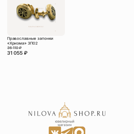
Упаковка
Цепи
Чётки
Шнурки на
шею
Православные запонки
Другое
«Хризма» ЗП02
36 110
₽
31 055
₽