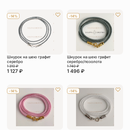
-14%
-14%
Шнурок на шею графит
Шнурок на шею графит
серебро
серебро/позолота
1 310
₽
1 740
₽
1 127
₽
1 496
₽
-14%
-14%