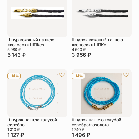
Упаковка
Цепи
Чётки
Шнурки на
шею
Шнур кожаный на шею
Шнурок кожаный на шею
Другое
«колосок» ШПКсз
«колосок» ШПКс
5 980
₽
4 600
₽
5 143
₽
3 956
₽
-14%
-14%
Шнурок на шею голубой
Шнурок на шею голубой
серебро
серебро/позолота
1 310
₽
1 740
₽
1 127
₽
1 496
₽