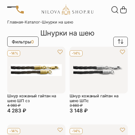
Позвонить
Главная
-
Каталог
-
Шнурки на шею
+7 (909) 266-60-48
Шнурки на шею
+7 (906) 655-37-20
Автомобильные
Браслеты
Акции
иконы
Отзывы
Фильтры
0
Статьи
Детские
Запонки
-14%
-14%
крестики
Кольца
Настольные
иконы
Нательные
Нательные
крестики
иконы
Шнур кожаный гайтан на
Шнур кожаный гайтан на
шею ШП сз
шею ШПс
4 980
₽
3 660
₽
Образки
Подвески
4 283
₽
3 148
₽
именные
Складни
Статуэтки
-14%
-14%
святых