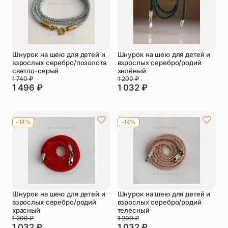
Шнурок на шею для детей и
Шнурок на шею для детей и
взрослых серебро/позолота
взрослых серебро/родий
светло-серый
зелёный
1 740
₽
1 200
₽
1 496
₽
1 032
₽
-14%
-14%
Шнурок на шею для детей и
Шнурок на шею для детей и
взрослых серебро/родий
взрослых серебро/родий
красный
телесный
1 200
₽
1 200
₽
1 032
₽
1 032
₽