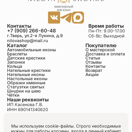
Контакты
Время работы
+7 (909) 266-60-48
Пн-Пт: 9.00-17.00
г.Тверь, ул.2-я Лукина, д.9
Сб-Вс: Выходной
nilovashop@mail.ru
Каталог
Покупателю
Автомобильные иконы
О мастерской
Браслеты
Доставка и оплата
Детские крестики
Статьи
Запонки
Отзывы
Кольца
Контакты
Нательные крестики
Возврат
Нательные иконы
Акции
Настольные иконы
Образки именные
Статуэтки святых
Шнурки на шею
Чётки
Наши реквизиты
ИП Касенова Г.В.
ИНН 690141340620
ОГРНИП 318695200011351
Политика конфиденциальности
Пользовательское соглашение
Мы используем cookie-файлы. Строго необходимые
Публичная оферта
нужны для работы корзины, входа в личный кабинет