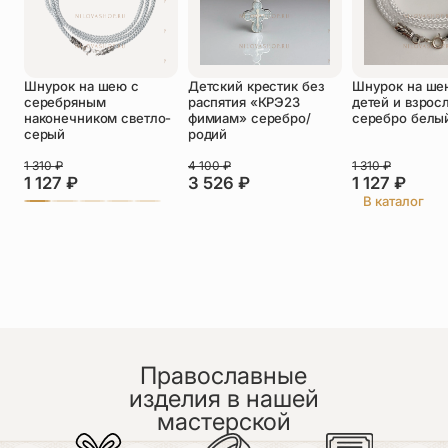
Оставить отзыв
Шнурок на шею с
Детский крестик без
Шнурок на ше
Подтверждаю свое согласие с
серебряным
распятия «КРЭ23
детей и взрос
политикой конфиденциальности
и даю
наконечником светло-
фимиам» серебро/
серебро белы
согласие на обработку персональных
серый
родий
данных
Пока нет отзывов. Будьте первым!
1 310
₽
4 100
₽
1 310
₽
1 127
₽
3 526
₽
1 127
₽
В каталог
Православные
изделия в нашей
мастерской