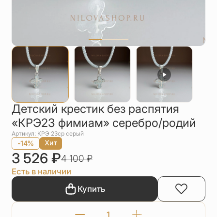
Упаковка
Цепи
Чётки
Шнурки на
шею
Другое
Детский крестик без распятия
«КРЭ23 фимиам» серебро/родий
Артикул: КРЭ 23ср серый
Хит
-14%
3 526
₽
4 100
₽
Есть в наличии
Купить