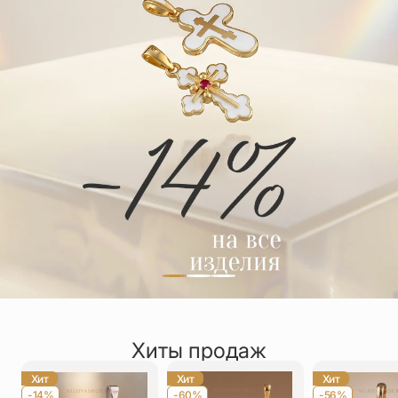
Упаковка
Цепи
Чётки
Шнурки на
шею
Другое
Хиты продаж
Хит
Хит
Хит
-14%
-60%
-56%