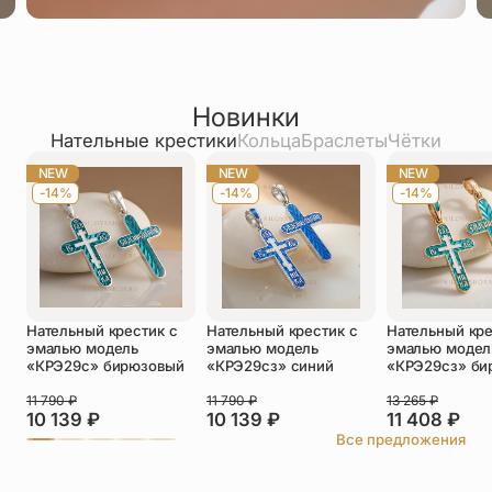
Новинки
Нательные крестики
Кольца
Браслеты
Чётки
NEW
NEW
NEW
-14%
-14%
-14%
Нательный крестик с
Нательный крестик с
Нательный кре
эмалью модель
эмалью модель
эмалью модел
«КРЭ29с» бирюзовый
«КРЭ29сз» синий
«КРЭ29сз» би
11 790
₽
11 790
₽
13 265
₽
10 139
₽
10 139
₽
11 408
₽
Все предложения