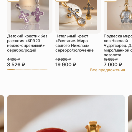
Детский крестик без
Нательный крест
Подвеска мир
распятия «КРЭ23
«Распятие. Миро
«св Николай
нежно-сиреневый»
святого Николая»
Чудотворец. Д
серебро/родий
серебро/золочение
миро/манной 
позолота
4 100
₽
49 900
₽
15 999
₽
3 526
₽
19 900
₽
7 000
₽
Все предложения