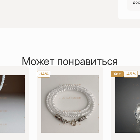
дос
Может понравиться
-14%
Хит
-45%