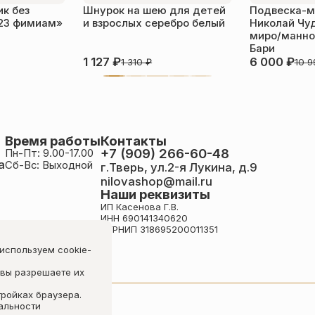
к без
Шнурок на шею для детей
Подвеска-м
23 фимиам»
и взрослых серебро белый
Николай Чу
миро/манной
Бари
1 127
₽
6 000
₽
1 310
₽
10 
Время работы
Контакты
+7 (909) 266-60-48
Пн-Пт: 9.00-17.00
а
Сб-Вс: Выходной
г.Тверь, ул.2-я Лукина, д.9
nilovashop@mail.ru
Наши реквизиты
ИП Касенова Г.В.
ИНН 690141340620
ОГРНИП 318695200011351
 используем cookie-
 вы разрешаете их
тройках браузера.
альности