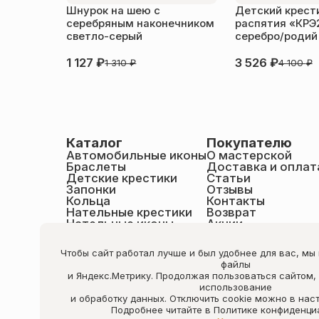
Шнурок на шею с
Детский крести
серебряным наконечником
распятия «КРЭ
светло-серый
серебро/родий
1 127
₽
3 526
₽
1 310
₽
4 100
₽
Каталог
Покупателю
Автомобильные иконы
О мастерской
Браслеты
Доставка и оплат
Детские крестики
Статьи
Запонки
Отзывы
Кольца
Контакты
Нательные крестики
Возврат
Нательные иконы
Акции
Настольные иконы
Образки именные
Чтобы сайт работал лучше и был удобнее для вас, мы
Статуэтки святых
файлы
Шнурки на шею
и Яндекс.Метрику. Продолжая пользоваться сайтом,
Чётки
использование
и обработку данных. Отключить cookie можно в нас
Подробнее читайте в Политике конфиденци
nilovashop.ru