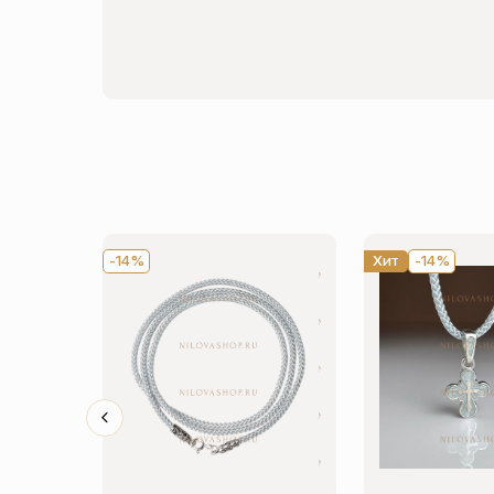
-14%
Хит
-14%