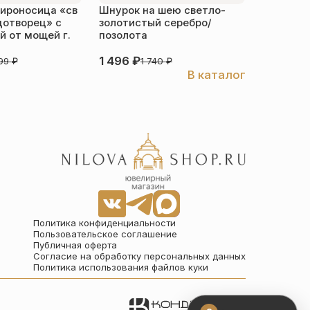
ироносица «св
Шнурок на шею светло-
Детский 
дотворец» с
золотистый серебро/
распяти
 от мощей г.
позолота
серебро
1 496
₽
3 526
₽
999
₽
1 740
₽
В каталог
Политика конфиденциальности
Пользовательское соглашение
Публичная оферта
Согласие на обработку персональных данных
Политика использования файлов куки