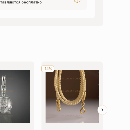
тавляются бесплатно
-14%
Хит
-1