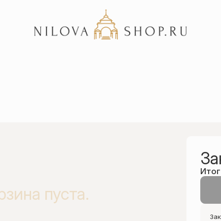
Акции
Отзывы
Статьи
За
Итог
рзина пуста.
Зак