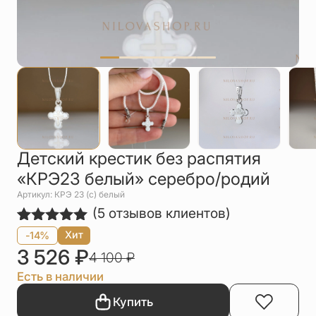
Упаковка
Цепи
Чётки
Шнурки на
шею
Другое
Детский крестик без распятия
«КРЭ23 белый» серебро/родий
Артикул: КРЭ 23 (с) белый
(
5
отзывов клиентов)
Рейтинг
5
Хит
-14%
5.00
из 5
3 526
₽
4 100
₽
на основе
опроса
Есть в наличии
пользователей
Купить