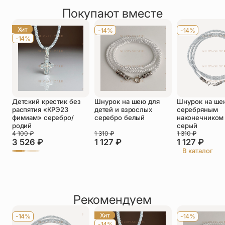
товарах.
Покупают вместе
Оставить отзыв
Имя
*
Хит
-14%
-14%
-14%
Телефон
*
Отзыв
*
Детский крестик без
Шнурок на шею для
Шнурок на ше
распятия «КРЭ23
детей и взрослых
серебряным
фимиам» серебро/
серебро белый
наконечником 
родий
серый
4 100
₽
1 310
₽
1 310
₽
3 526
₽
1 127
₽
1 127
₽
Прикрепить фото
В каталог
До 5 фото, JPG/PNG/WEBP, не более 5 МБ каждое
Рекомендуем
Хит
-14%
-14%
-14%