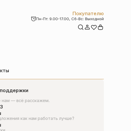
Покупателю
Пн-Пт: 9.00-17.00, Сб-Вс: Выходной
Мои заказы
Доставка и оплата
Возврат товара
Статьи
Контакты
Отзывы
Акции
акты
 поддержки
е нам — всё расскажем.
63
u
дложения как нам работать лучше?
u
ки