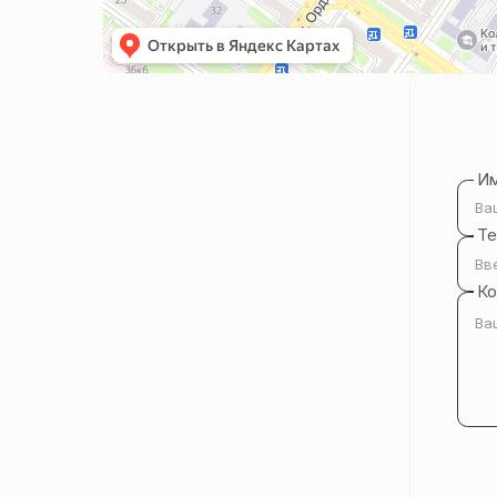
И
Т
К