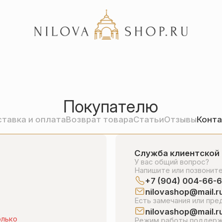
Акции
Отзывы
Покупателю
Статьи
тавка и оплата
Возврат товара
Статьи
Отзывы
Конт
Служба клиентской
У вас общий вопрос?
Напишите или позвонит
+7 (904) 004-66-
nilovashop@mail.r
Есть замечания или пре
nilovashop@mail.r
олько
Режим работы поддерж