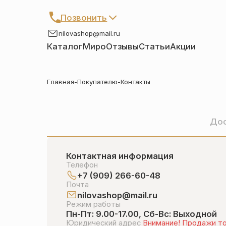
Позвонить
+7 (909) 266-60-48
nilovashop@mail.ru
+7 (906) 655-37-20
Каталог
Миро
Отзывы
Статьи
Акции
Главная
-
Покупателю
-
Контакты
Автомобильные иконы
Браслеты
Детские крестики
Запонки
Кольца
Настольные иконы
Дос
Нательные крестики
Нательные иконы
Образки именные
Подвески
Контактная информация
Складни
Статуэтки святых
Телефон
+7 (909) 266-60-48
Упаковка
Цепи
Почта
Чётки
Шнурки на шею
nilovashop@mail.ru
Режим работы
Другое
Пн-Пт: 9.00-17.00, Сб-Вс: Выходной
Юридический адрес
Внимание! Продажи т