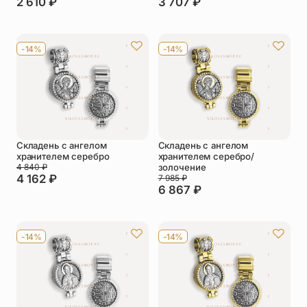
2 610
₽
3 707
₽
-14%
-14%
Складень с ангелом
Складень с ангелом
хранителем серебро
хранителем серебро/
4 840
₽
золочение
4 162
₽
7 985
₽
6 867
₽
-14%
-14%