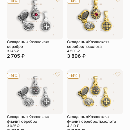
-14%
-14%
Упаковка
Цепи
Чётки
Шнурки на
шею
Другое
Складень «Казанская»
Складень «Казанская»
серебро
серебро/позолота
3 145
₽
4 530
₽
2 705
₽
3 896
₽
-14%
-14%
Складень «Казанская»
Складень «Казанская»
фианит серебро
фианит серебро/позолота
3 035
₽
4 310
₽