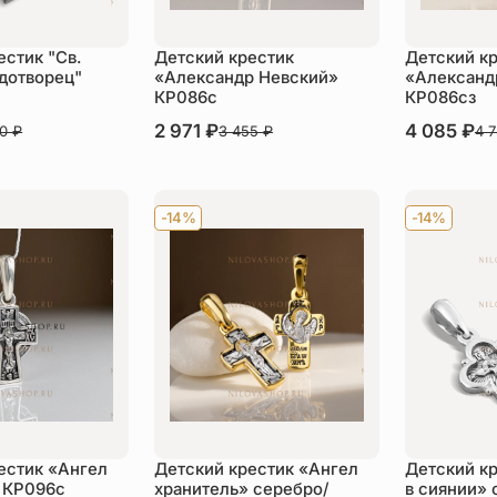
естик "Св.
Детский крестик
Детский к
дотворец"
«Александр Невский»
«Александ
КР086с
КР086сз
В наличии
2 971
₽
В наличии
4 085
₽
80
₽
3 455
₽
4 
пить
Купить
Ку
-14%
-14%
естик «Ангел
Детский крестик «Ангел
Детский к
 КР096с
хранитель» серебро/
в сиянии» 