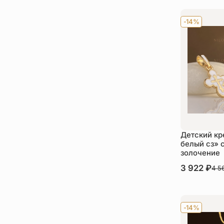
-14%
Детский кр
белый сз» 
золочение
В наличии
3 922
₽
4 5
Ку
-14%