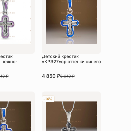
рестик
Детский крестик
 нежно-
«КРЭ27»ср оттенки синего
В наличии
4 850
₽
640
₽
5 640
₽
пить
Купить
-14%