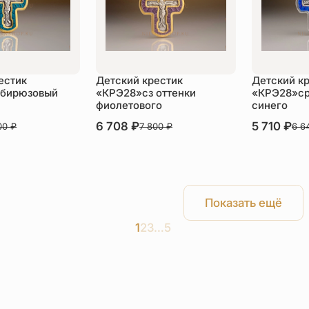
естик
Детский крестик
Детский к
 бирюзовый
«КРЭ28»сз оттенки
«КРЭ28»ср
фиолетового
синего
В наличии
6 708
₽
В наличии
5 710
₽
00
₽
7 800
₽
6 6
пить
Купить
Ку
Показать ещё
1
2
3
…
5