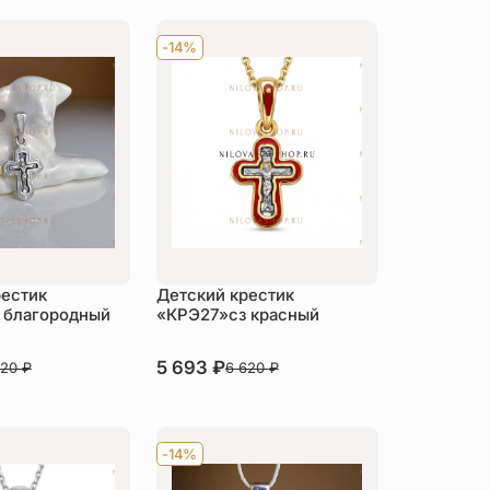
-14%
рестик
Детский крестик
 благородный
«КРЭ27»сз красный
В наличии
5 693
₽
620
₽
6 620
₽
пить
Купить
-14%