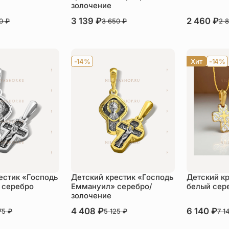
золочение
В наличии
3 139
₽
В наличии
2 460
₽
70
₽
3 650
₽
2 
пить
Купить
Ку
-14%
Хит
-14%
естик «Господь
Детский крестик «Господь
Детский к
 серебро
Еммануил» серебро/
белый сер
золочение
В наличии
4 408
₽
В наличии
6 140
₽
75
₽
5 125
₽
7 1
пить
Купить
Ку