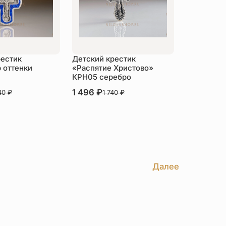
рестик
Детский крестик
 оттенки
«Распятие Христово»
КРН05 серебро
В наличии
1 496
₽
40
₽
1 740
₽
пить
Купить
Далее