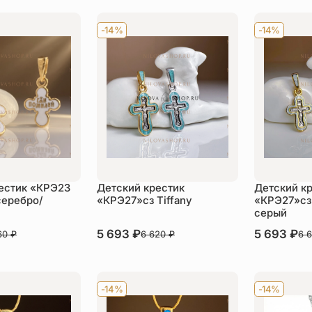
-14%
-14%
естик «КРЭ23
Детский крестик
Детский к
серебро/
«КРЭ27»сз Tiffany
«КРЭ27»сз
серый
В наличии
5 693
₽
В наличии
5 693
₽
60
₽
6 620
₽
6 
пить
Купить
Ку
-14%
-14%