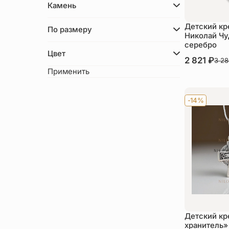
Камень
Детский кр
По размеру
Николай Чу
серебро
Цвет
В наличии
2 821
₽
3 2
Ку
Применить
-14%
Детский кр
хранитель»