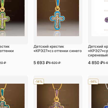
естик
Детский крестик
Детский к
оттенки
«КРЭ27»сз оттенки синего
«КРЭ27»ср
сиреневый
В наличии
5 693
₽
В наличии
4 850
₽
620
₽
6 620
₽
5 
пить
Купить
Ку
-14%
-14%