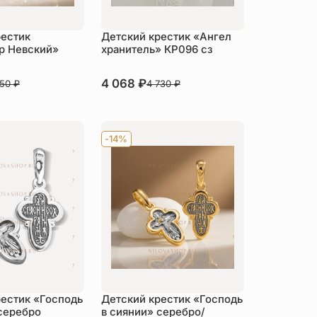
рестик
Детский крестик «Ангел
р Невский»
хранитель» КР096 сз
В наличии
4 068
₽
750
₽
4 730
₽
пить
Купить
-14%
рестик «Господь
Детский крестик «Господь
серебро
в сиянии» серебро/