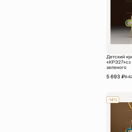
Детский кр
«КРЭ27»сз 
зеленого
В наличии
5 693
₽
6 
Ку
-14%