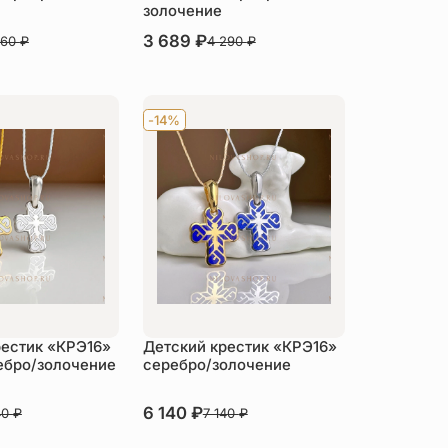
золочение
В наличии
3 689
₽
860
₽
4 290
₽
пить
Купить
-14%
рестик «КРЭ16»
Детский крестик «КРЭ16»
ебро/золочение
серебро/золочение
В наличии
6 140
₽
40
₽
7 140
₽
пить
Купить