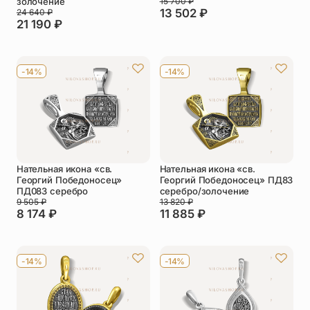
золочение
15 700
₽
13 502
₽
24 640
₽
21 190
₽
-14%
-14%
Нательная икона «св.
Нательная икона «св.
Георгий Победоносец»
Георгий Победоносец» ПД83
ПД083 серебро
серебро/золочение
9 505
₽
13 820
₽
8 174
₽
11 885
₽
-14%
-14%