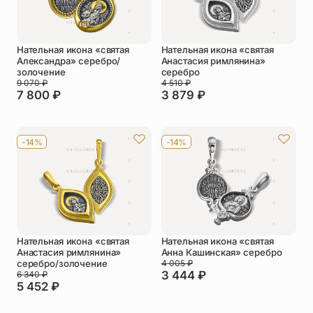
Нательная икона «святая
Нательная икона «святая
Александра» серебро/
Анастасия римлянина»
золочение
серебро
9 070
₽
4 510
₽
7 800
₽
3 879
₽
-14%
-14%
Нательная икона «святая
Нательная икона «святая
Анастасия римлянина»
Анна Кашинская» серебро
серебро/золочение
4 005
₽
3 444
₽
6 340
₽
5 452
₽