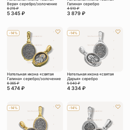
Вера» серебро/золочение
Галина» серебро
6 215
₽
4 510
₽
5 345
₽
3 879
₽
-14%
-14%
Нательная икона «святая
Нательная икона «святая
Галина» серебро/золочение
Дарья» серебро
6 365
₽
5 040
₽
5 474
₽
4 334
₽
-14%
-14%