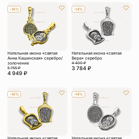
-14%
-14%
Нательная икона «святая
Нательная икона «святая
Анна Кашинская» серебро/
Вера» серебро
золочение
4 400
₽
3 784
₽
5 755
₽
4 949
₽
-14%
-14%
Нательная икона «святая
Нательная икона «святая