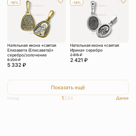
-14%
-14%
Нательная икона «святая
Нательная икона «святая
Елизавета (Елисавета)»
Ирина» серебро
серебро/золочение
2 815
₽
2 421
₽
6 200
₽
5 332
₽
Показать ещё
1
2
3
4
Назад
Далее