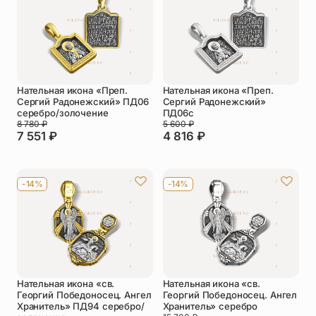
Упаковка
Цепи
Чётки
Шнурки на
шею
Нательная икона «Преп.
Нательная икона «Преп.
Другое
Сергий Радонежский» ПД06
Сергий Радонежский»
серебро/золочение
ПД06с
8 780
₽
5 600
₽
7 551
₽
4 816
₽
-14%
-14%
Нательная икона «св.
Нательная икона «св.
Георгий Победоносец. Ангел
Георгий Победоносец. Ангел
Хранитель» ПД94 серебро/
Хранитель» серебро