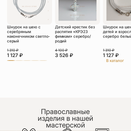
Оставить отзыв
Шнурок на шею с
Детский крестик без
Шнурок на ше
серебряным
распятия «КРЭ23
детей и взрос
Подтверждаю свое согласие с
наконечником светло-
фимиам» серебро/
серебро белы
политикой конфиденциальности
и даю
серый
родий
согласие на обработку персональных
данных
1 310
₽
4 100
₽
1 310
₽
1 127
₽
3 526
₽
1 127
₽
Алина
В каталог
25.06.2026
Добрый вечер, спасибо большое за чудесной
красоты крестик и очень быструю обратную
связь! Отправили в этот же день! Процветания
вашему бренду!!!
Светлана Маршакова
25.06.2026
Белый крестик с самой красивой верёвочкой -
Православные
однозначно выбор пал на выписку с роддома
изделия в нашей
именно на этот подарок. Нежный, красивый и
мастерской
необычный эмалевый. Красота. Советую от души.
Ещё и подарочная упаковка. Спасибо большое