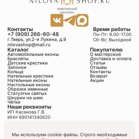
Евгения
25.06.2026
Очень красивый! Аккуратный! Изящный! Крестик!
Мы просто в восторге! Спасибо!!!!
Контакты
Время работы
+7 (909) 266-60-48
Пн-Пт: 9.00-17.00
г.Тверь, ул.2-я Лукина, д.9
Сб-Вс: Выходной
Жанна
nilovashop@mail.ru
25.06.2026
Каталог
Покупателю
Приобрела в вашем магазине чудесный крестик
Автомобильные иконы
О мастерской
для внука. Вся семья просто восхищена работой
Браслеты
Доставка и оплата
мастера и подарочной упаковкой. Качество
Детские крестики
Статьи
Запонки
Отзывы
крестика подтверждено сертификатом.
Кольца
Контакты
Благодарю Галину за оперативность.
Нательные крестики
Возврат
Нательные иконы
Акции
Настольные иконы
Образки именные
Екатерина
Статуэтки святых
25.06.2026
Шнурки на шею
Крестик и подобранный шнурочек просто
Чётки
Наши реквизиты
чудесные! Нежно, мило и очень красиво! Спасибо
большое за оперативное отправление заказа!
ИП Касенова Г.В.
ИНН 690141340620
ОГРНИП 318695200011351
Политика конфиденциальности
Анастасия
Пользовательское соглашение
25.06.2026
Мы используем cookie-файлы. Строго необходимые
Публичная оферта