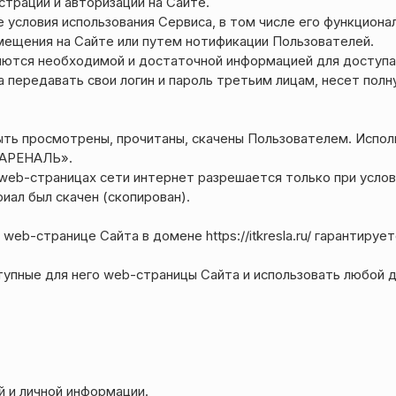
трации и авторизации на Сайте.
е условия использования Сервиса, в том числе его функцио
мещения на Сайте или путем нотификации Пользователей.
яются необходимой и достаточной информацией для доступа
 передавать свои логин и пароль третьим лицам, несет полн
ыть просмотрены, прочитаны, скачены Пользователем. Испо
«АРЕНАЛЬ».
web-страницах сети интернет разрешается только при услов
иал был скачен (скопирован).
eb-странице Сайта в домене https://itkresla.ru/ гарантируе
пные для него web-страницы Cайта и использовать любой до
 и личной информации.