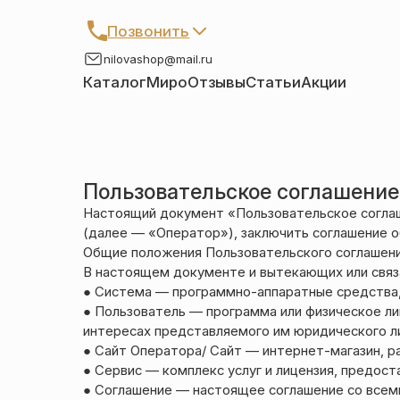
Позвонить
+7 (909) 266-60-48
nilovashop@mail.ru
+7 (906) 655-37-20
Каталог
Миро
Отзывы
Статьи
Акции
Автомобильные иконы
Браслеты
Детские крестики
Запонки
Пользовательское соглашение
Кольца
Настольные иконы
Настоящий документ «Пользовательское согла
Нательные крестики
Нательные иконы
(далее — «Оператор»), заключить соглашение о
Общие положения Пользовательского соглашен
Образки именные
Подвески
В настоящем документе и вытекающих или свя
Складни
Статуэтки святых
● Система — программно-аппаратные средства,
● Пользователь — программа или физическое л
Упаковка
Цепи
интересах представляемого им юридического л
Чётки
Шнурки на шею
● Сайт Оператора/ Сайт — интернет-магазин, раз
Другое
● Сервис — комплекс услуг и лицензия, предос
● Соглашение — настоящее соглашение со всем