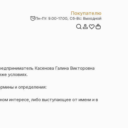
Покупателю
Пн-Пт: 9.00-17.00, Сб-Вс: Выходной
Мои заказы
Доставка и оплата
Возврат товара
Статьи
Контакты
Отзывы
Акции
редприниматель Касенова Галина Викторовна
иже условиях.
рмины и определения:
ном интересе, либо выступающее от имени и в