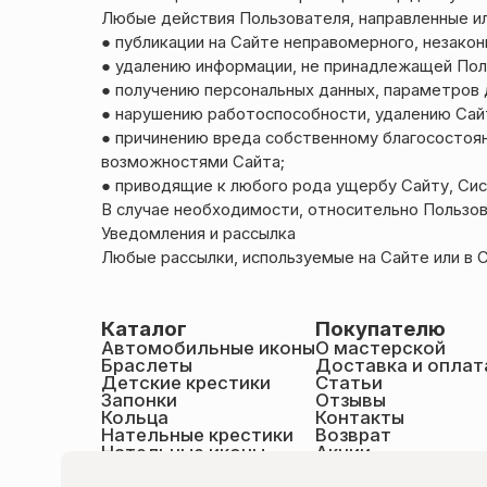
Любые действия Пользователя, направленные и
● публикации на Сайте неправомерного, незако
● удалению информации, не принадлежащей Пол
● получению персональных данных, параметров 
● нарушению работоспособности, удалению Сай
● причинению вреда собственному благосостоя
возможностями Сайта;
● приводящие к любого рода ущербу Сайту, Сис
В случае необходимости, относительно Пользов
Уведомления и рассылка
Любые рассылки, используемые на Сайте или в 
Каталог
Покупателю
Автомобильные иконы
О мастерской
Браслеты
Доставка и оплат
Детские крестики
Статьи
Запонки
Отзывы
Кольца
Контакты
Нательные крестики
Возврат
Нательные иконы
Акции
Настольные иконы