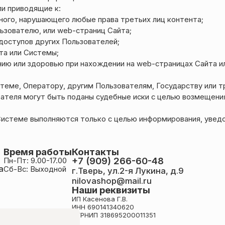
ли приводящие к:
нного, нарушающего любые права третьих лиц контента;
ьзователю, или web-страниц Сайта;
доступов других Пользователей;
та или Системы;
нию или здоровью при нахождении на web-страницах Сайта и
теме, Оператору, другим Пользователям, Государству или 
ателя могут быть поданы судебные иски с целью возмещени
Системе выполняются только с целью информирования, увед
Время работы
Контакты
+7 (909) 266-60-48
Пн-Пт: 9.00-17.00
а
Сб-Вс: Выходной
г.Тверь, ул.2-я Лукина, д.9
nilovashop@mail.ru
Наши реквизиты
ИП Касенова Г.В.
ИНН 690141340620
ОГРНИП 318695200011351