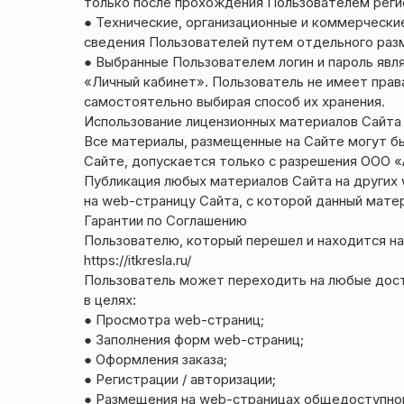
только после прохождения Пользователем регис
● Технические, организационные и коммерчески
сведения Пользователей путем отдельного раз
● Выбранные Пользователем логин и пароль явл
«Личный кабинет». Пользователь не имеет права
самостоятельно выбирая способ их хранения.
Использование лицензионных материалов Сайта
Все материалы, размещенные на Сайте могут б
Сайте, допускается только с разрешения ООО 
Публикация любых материалов Сайта на других 
на web-страницу Сайта, с которой данный матер
Гарантии по Соглашению
Пользователю, который перешел и находится на w
https://itkresla.ru/
Пользователь может переходить на любые досту
в целях:
● Просмотра web-страниц;
● Заполнения форм web-страниц;
● Оформления заказа;
● Регистрации / авторизации;
● Размещения на web-страницах общедоступной