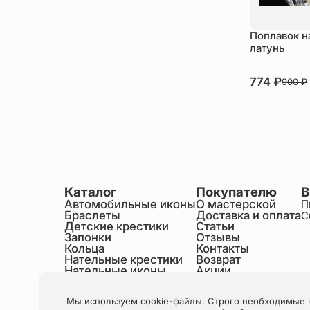
Поплавок н
латунь
В наличии
774
₽
900
₽
Ку
Каталог
Покупателю
В
Автомобильные иконы
О мастерской
П
Браслеты
Доставка и оплата
С
Детские крестики
Статьи
Запонки
Отзывы
Кольца
Контакты
Нательные крестики
Возврат
Нательные иконы
Акции
Настольные иконы
Образки именные
Мы используем cookie-файлы. Строго необходимые 
Статуэтки святых