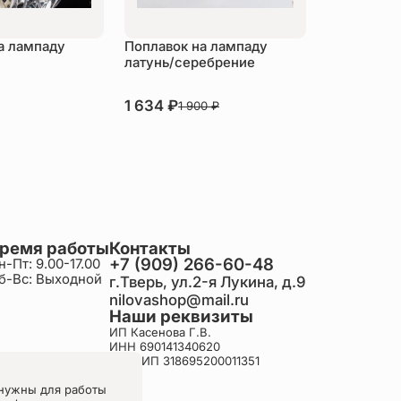
а лампаду
Поплавок на лампаду
латунь/серебрение
В наличии
1 634
₽
1 900
₽
пить
Купить
ремя работы
Контакты
+7 (909) 266-60-48
н-Пт: 9.00-17.00
б-Вс: Выходной
г.Тверь, ул.2-я Лукина, д.9
nilovashop@mail.ru
Наши реквизиты
ИП Касенова Г.В.
ИНН 690141340620
ОГРНИП 318695200011351
нужны для работы