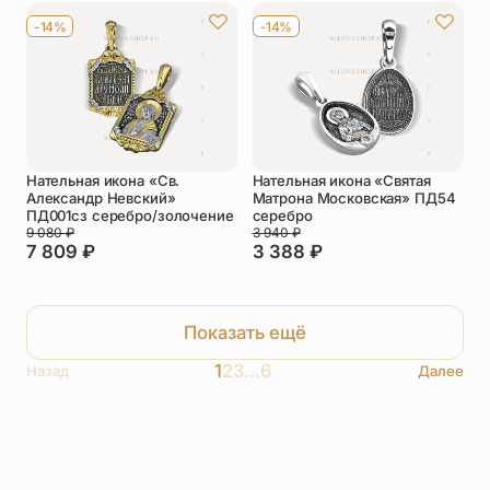
-14%
-14%
Нательная икона «Св.
Нательная икона «Святая
Александр Невский»
Матрона Московская» ПД54
ПД001сз серебро/золочение
серебро
9 080
₽
3 940
₽
7 809
₽
3 388
₽
Показать ещё
1
2
3
…
6
Назад
Далее