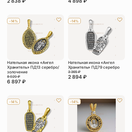
2 838
₽
4 898
₽
-14%
-14%
Нательная икона «Ангел
Нательная икона «Ангел
Хранитель» ПД13 серебро/
Хранитель» ПД79 серебро
золочение
3 365
₽
2 894
₽
8 020
₽
6 897
₽
-14%
-14%