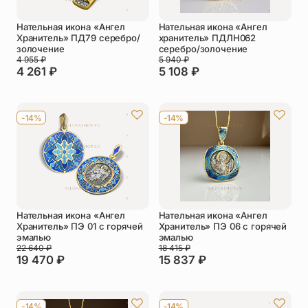
Нательная икона «Ангел
Нательная икона «Ангел
Хранитель» ПД79 серебро/
хранитель» ПДЛН062
золочение
серебро/золочение
4 955
₽
5 940
₽
4 261
₽
5 108
₽
-14%
-14%
Нательная икона «Ангел
Нательная икона «Ангел
Хранитель» ПЭ 01 с горячей
Хранитель» ПЭ 06 с горячей
эмалью
эмалью
22 640
₽
18 415
₽
19 470
₽
15 837
₽
-14%
-14%