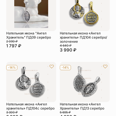
Упаковка
Цепи
Чётки
Шнурки на
шею
Нательная икона "Ангел
Нательная икона «Ангел
Другое
Хранитель" ПД09 серебро
хранитель» ПД104 серебро/
2 090
₽
золочение
1 797
₽
4 640
₽
3 990
₽
-14%
-14%
Нательная икона «Ангел
Нательная икона «Ангел
хранитель» ПД104с серебро
Хранитель» ПД13 серебро
3 300
₽
5 695
₽