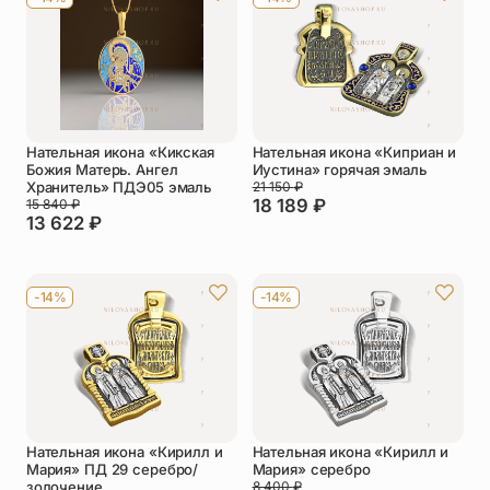
Нательная икона «Кикская
Нательная икона «Киприан и
Божия Матерь. Ангел
Иустина» горячая эмаль
Хранитель» ПДЭ05 эмаль
21 150
₽
18 189
₽
15 840
₽
13 622
₽
-14%
-14%
Нательная икона «Кирилл и
Нательная икона «Кирилл и
Мария» ПД 29 серебро/
Мария» серебро
золочение
8 400
₽