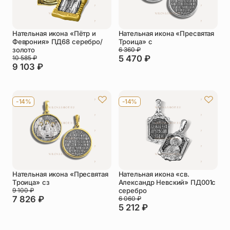
Нательная икона «Пётр и
Нательная икона «Пресвятая
Феврония» ПД68 серебро/
Троица» с
золото
6 360
₽
5 470
₽
10 585
₽
9 103
₽
-14%
-14%
Нательная икона «Пресвятая
Нательная икона «св.
Троица» сз
Александр Невский» ПД001с
9 100
₽
серебро
7 826
₽
6 060
₽
5 212
₽