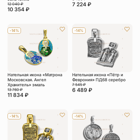
7 224
₽
12 040
₽
10 354
₽
-14%
-14%
Нательная икона «Матрона
Нательная икона «Пётр и
Московская. Ангел
Феврония» ПД68 серебро
Хранитель» эмаль
7 545
₽
6 489
₽
13 760
₽
11 834
₽
-14%
-14%