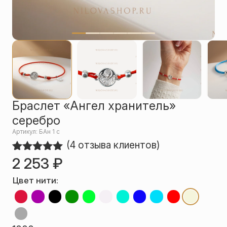
Упаковка
Цепи
Чётки
Шнурки на
шею
Другое
Браслет «Ангел хранитель»
серебро
Артикул: БАн 1 с
(
4
отзыва клиентов)
2 253
₽
Рейтинг
4
5.00
из 5
на основе
Цвет нити:
опроса
пользователей