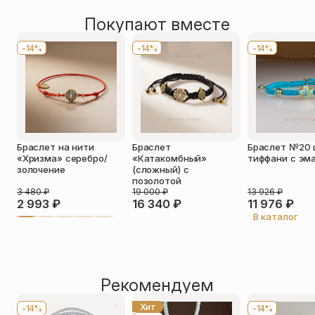
С ним можно мыться. Все изделия освящены.
Покупают вместе
Оставить отзыв
Имя
*
-14%
-14%
-14%
Телефон
*
Отзыв
*
Браслет на нити
Браслет
Браслет №20 
«Хризма» серебро/
«Катакомбный»
тиффани с эм
золочение
(сложный) с
позолотой
3 480
₽
19 000
₽
13 926
₽
2 993
₽
16 340
₽
11 976
₽
Прикрепить фото
В каталог
До 5 фото, JPG/PNG/WEBP, не более 5 МБ каждое
Рекомендуем
Хит
-14%
-14%