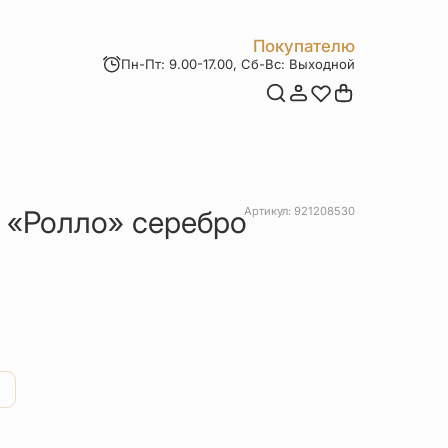
Покупателю
Пн-Пт: 9.00-17.00, Сб-Вс: Выходной
Мои заказы
Доставка и оплата
Возврат товара
Статьи
Контакты
Отзывы
Акции
) «Ролло» серебро
Артикул: 921208530
ервоначальная
екущая
ена
ена:
.
оставляла