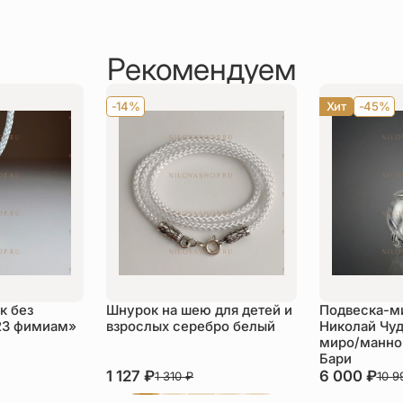
Рекомендуем
-14%
Хит
-45%
к без
Шнурок на шею для детей и
Подвеска-м
23 фимиам»
взрослых серебро белый
Николай Чуд
миро/манной
Бари
1 127
₽
6 000
₽
1 310
₽
10 