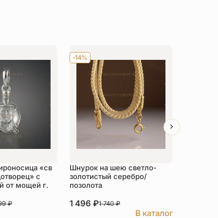
-14%
Хит
-14
ироносица «св
Шнурок на шею светло-
Детский 
отворец» с
золотистый серебро/
распяти
 от мощей г.
позолота
серебро
1 496
₽
3 526
₽
999
₽
1 740
₽
В каталог