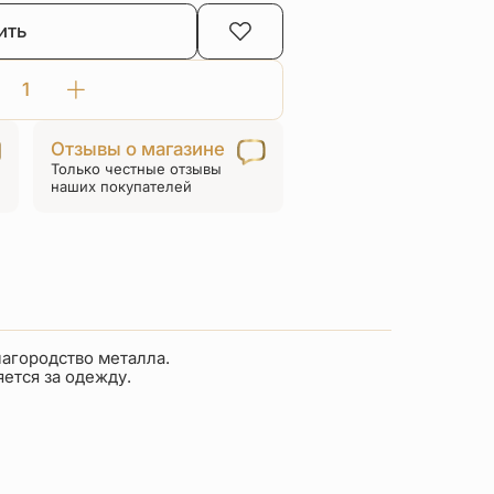
2 ₽.
ить
40 ₽.
Количество
товара
Отзывы о магазине
Цепь
Только честные отзывы
(цепочка)
наших покупателей
«Ролло»
серебро
3
мм
лагородство металла.
яется за одежду.