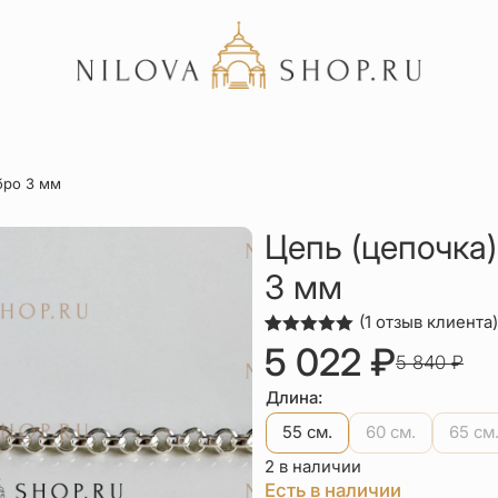
Акции
бро 3 мм
Отзывы
Статьи
Цепь (цепочка
3 мм
(
1
отзыв клиента)
Рейтинг
1
5 022
₽
5 840
₽
5.00
из 5
П
Т
на основе
опроса
Длина:
пользователя
ц
ц
55 см.
60 см.
65 см
с
5
2 в наличии
Есть в наличии