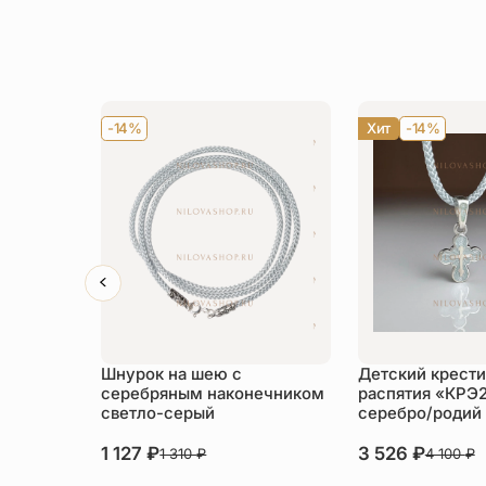
-14%
Хит
-14%
Шнурок на шею с
Детский крести
серебряным наконечником
распятия «КРЭ
светло-серый
серебро/родий
1 127
₽
3 526
₽
1 310
₽
4 100
₽