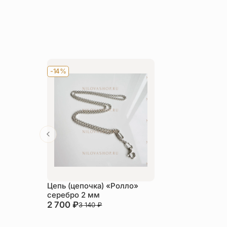
-14%
Цепь (цепочка) «Ролло»
серебро 2 мм
2 700
₽
3 140
₽