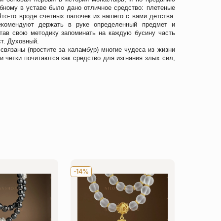
обному в уставе было дано отличное средство: плетеные
Что-то вроде счетных палочек из нашего с вами детства.
екомендуют держать в руке определенный предмет и
тав свою методику запоминать на каждую бусину часть
ст. Духовный.
связаны (простите за каламбур) многие чудеса из жизни
и четки
почитаются как средство для изгнания злых сил,
-14%
NEW
-1