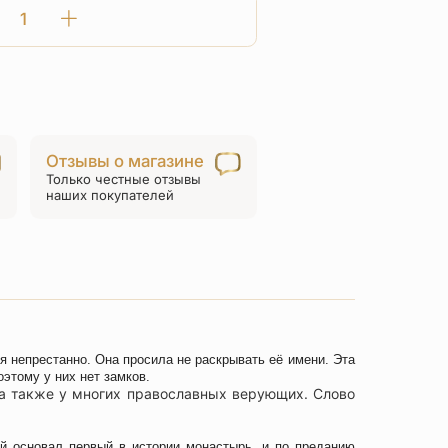
Количество
товара
Четки
«Комбоскини»
плетеные
30
Отзывы о магазине
Только честные отзывы
наших покупателей
я непрестанно. Она просила не раскрывать её имени. Эта
оэтому у них нет замков.
, а также у многих православных верующих.
Слово
й основал первый в истории монастырь, и по преданию