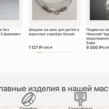
к без
Шнурок на шею для детей и
Подвеска-м
23 фимиам»
взрослых серебро белый
Николай Чуд
миро/манной
Бари
1 127
₽
6 000
₽
1 310
₽
10 
лавные изделия в нашей мас
Серебро
Сертификат