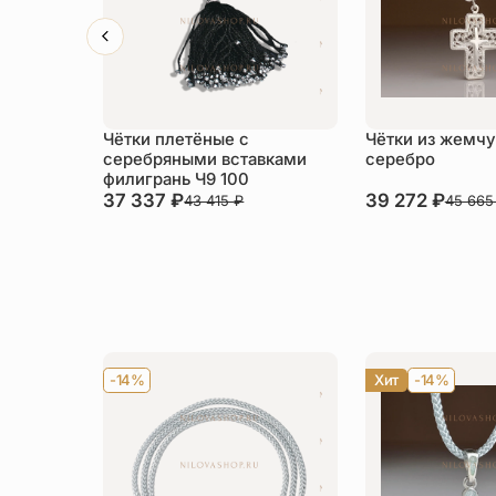
Чётки плетёные с
Чётки из жемчу
серебряными вставками
серебро
филигрань Ч9 100
37 337
₽
39 272
₽
43 415
₽
45 66
-14%
Хит
-14%