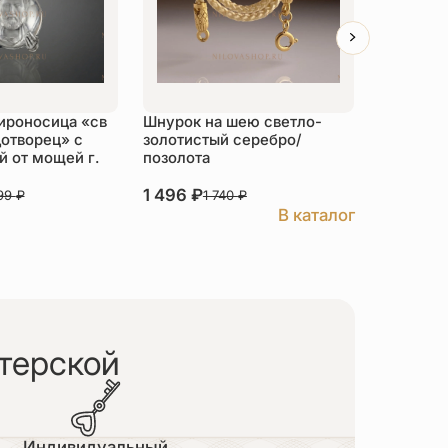
ироносица «св
Шнурок на шею светло-
Детский 
отворец» с
золотистый серебро/
распяти
 от мощей г.
позолота
серебро
1 496
₽
3 526
₽
999
₽
1 740
₽
В каталог
терской
Индивидуальный