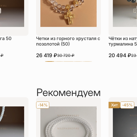
га 50
Четки из горного хрусталя с
Чётки из на
позолотой (50)
турмалина 
26 419
₽
20 494
₽
5
₽
30 720
₽
23
Рекомендуем
-14%
Хит
-45%