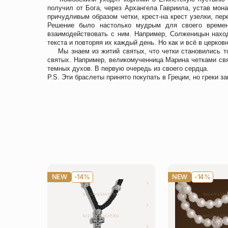
получил от Бога, через Архангела Гавриила, устав мон
причудливым образом четки, крест-на крест узелки, пер
Решение было настолько мудрым для своего времен
взаимодействовать с ним. Например, Солженицын нахо
текста и повторяя их каждый день. Но как и всё в церков
Мы знаем из житий святых, что четки становились т
святых. Например, великомученница Марина четками свя
темных духов. В первую очередь из своего сердца.
P.S. Эти браслеты принято покупать в Греции, но греки за
NEW
-14%
NEW
-14%