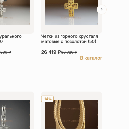
турального
Четки из горного хрусталя
Четки «
50
матовые с позолотой (50)
плетеные
26 419
₽
6 312
₽
 830
₽
30 720
₽
7
В каталог
-14%
Хит
-14