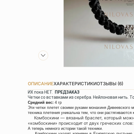
ОПИСАНИЕ
ХАРАКТЕРИСТИКИ
ОТЗЫВЫ (6)
ИХ пока НЕТ.
ПРЕДЗАКАЗ
Четки со вставками из серебра. Нейлоновая нить. Т
Средний вес:
4 гр
Эти четки плетет своими руками монахиня Дивеевского м
техника плетения уникальна тем, что они растягиваются 
Комбоскини —
вязаный браслет, который можн
«комбоскини» происходит от двух греческих слов:
А теперь немного истории такой техники.
Комбоскини уходят корнями в Египетскую пустыню 