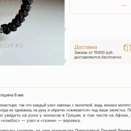
Доставка
Заказы от 15000 руб.
доставляются бесплатно
олщина 8 мм.
онастыря, так что каждый узел завязан с молитвой, ведь монахи молятс
когда их одеваешь на руку и обратно «сжимаются» под ваше запястье. П
о увидеть на руке у монахов в Греции, в том числе на Афоне
 «комбос» — узел и «скини» — веревка.
третьего столетия: на заре монашества Преподобный Пахомий Велики