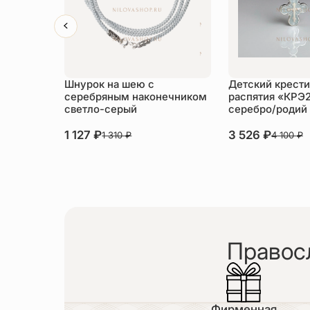
Шнурок на шею с
Детский крести
серебряным наконечником
распятия «КРЭ
светло-серый
серебро/родий
1 127
₽
3 526
₽
1 310
₽
4 100
₽
Правос
Фирменная