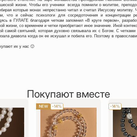
ашеской жизни. Чтобы его ученики всегда помнили о молитве, препод
ебирая которые монах непрестанно читал и считал Иисусову молитву. 
и, что и сейчас психологи для сосредоточения и концентрации р
дясь в ГУЛАГЕ благодаря четкам запомнил «В круге первом», разрабо
ной жизни, со временем и четки приобретают иное значение. Иной контек
ой самой святыней, которая духовно связывала их с Богом. С четками 
зала диавола когда он ее искушал и побила его. Поэтому в православи
купают их у нас 🙂
Покупают вместе
NEW
-14%
-14%