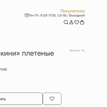
Покупателю
Пн-Пт: 9.00-17.00, Сб-Вс: Выходной
Мои заказы
Доставка и оплата
Возврат товара
Статьи
Контакты
Отзывы
Акции
кини» плетеные
Артикул: Ч6
тов)
ить