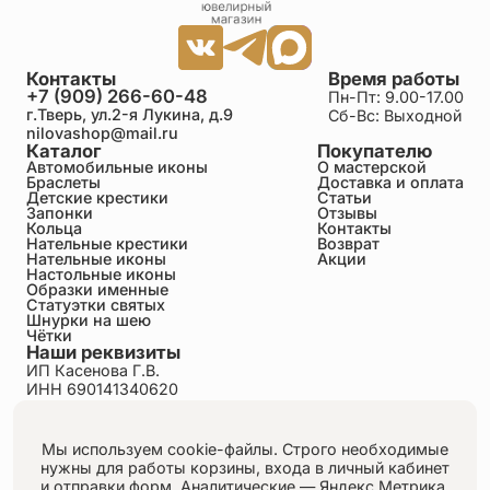
Контакты
Время работы
+7 (909) 266-60-48
Пн-Пт: 9.00-17.00
г.Тверь, ул.2-я Лукина, д.9
Сб-Вс: Выходной
nilovashop@mail.ru
Каталог
Покупателю
Автомобильные иконы
О мастерской
Браслеты
Доставка и оплата
Детские крестики
Статьи
Запонки
Отзывы
Кольца
Контакты
Нательные крестики
Возврат
Нательные иконы
Акции
Настольные иконы
Образки именные
Статуэтки святых
Шнурки на шею
Чётки
Наши реквизиты
ИП Касенова Г.В.
ИНН 690141340620
ОГРНИП 318695200011351
Политика конфиденциальности
Пользовательское соглашение
Мы используем cookie-файлы. Строго необходимые
Публичная оферта
нужны для работы корзины, входа в личный кабинет
Согласие на обработку персональных данных
и отправки форм.
Аналитические — Яндекс.Метрика,