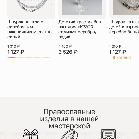
Оставить отзыв
Шнурок на шею с
Детский крестик без
Шнурок на ше
Подтверждаю свое согласие с
серебряным
распятия «КРЭ23
детей и взрос
политикой конфиденциальности
и даю
наконечником светло-
фимиам» серебро/
серебро белы
согласие на обработку персональных
серый
родий
данных
1 310
₽
4 100
₽
1 310
₽
Нина
1 127
₽
3 526
₽
1 127
₽
09.07.2026
В каталог
Заказали данный крестик на сайте, доставка была
оперативная, сам крестик очень понравился,
доставка была в постамат - всё понравилось.
Спасибо!!!
Православные
изделия в нашей
Катя
мастерской
09.07.2026
Ждем Крещение малышки!
Очень красивый крестик, аккуратная работа,