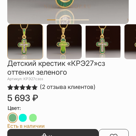
Упаковка
Цепи
Чётки
Шнурки на
шею
Другое
Детский крестик «КРЭ27»сз
оттенки зеленого
Артикул: КРЭ27сзоз
(
2
отзыва клиентов)
5 693
₽
Рейтинг
2
5.00
из 5
на основе
Цвет:
опроса
пользователей
Есть в наличии