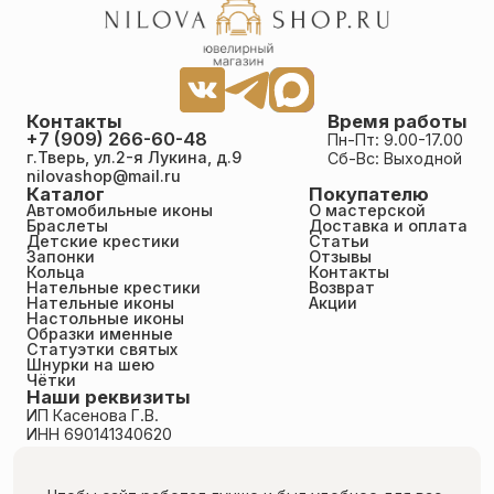
Галина Кондратенко
30.06.2026
Достоинства: Очень красивая икона! Купили в
подарок Крестному на юбилей. Можно
Контакты
Время работы
разместить в автомобиле, а можно носить с
+7 (909) 266-60-48
Пн-Пт: 9.00-17.00
собой в маленьком футлярчике. Отличная работа
г.Тверь, ул.2-я Лукина, д.9
Сб-Вс: Выходной
ювелиров. Спасибо. Недостатки: нет. Курьер
nilovashop@mail.ru
доставил заказ на следующий день после заказа.
Каталог
Покупателю
Автомобильные иконы
О мастерской
Браслеты
Доставка и оплата
Детские крестики
Статьи
Марина
Запонки
Отзывы
30.06.2026
Кольца
Контакты
Нательные крестики
Возврат
Достоинства: Заказала иконку мужу в
Нательные иконы
Акции
подарок,доверилась описанию и фото на сайте.
Настольные иконы
Ничуть не пожалела,когда мне ее доставил
Образки именные
курьер. Безумно красиво сделана! Очень чёткие
Статуэтки святых
Шнурки на шею
линии лиц,миниатюрная, в меру объёмная,
Чётки
вобщем я очень довольна ювелирной работой
Наши реквизиты
мастеров- цена оправдывает качество!помимо
ИП Касенова Г.В.
своих непосредственных " обязанностей ", иконка
ИНН 690141340620
отлично впишется в интерьер любого
ОГРНИП 318695200011351
автомобиля). Спасибо менеджеру Галине за
Политика конфиденциальности
отзвычивость, касаемо моих вопросов по почте)
Пользовательское соглашение