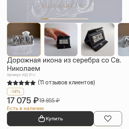
Упаковка
Цепи
Чётки
Шнурки на
шею
Другое
Дорожная икона из серебра со Св.
Николаем
Артикул: ИД 01 с
(
11
отзывов клиентов)
Рейтинг
11
-14%
5.00
из 5
17 075
₽
19 855
₽
на основе
опроса
Есть в наличии
пользователей
Купить