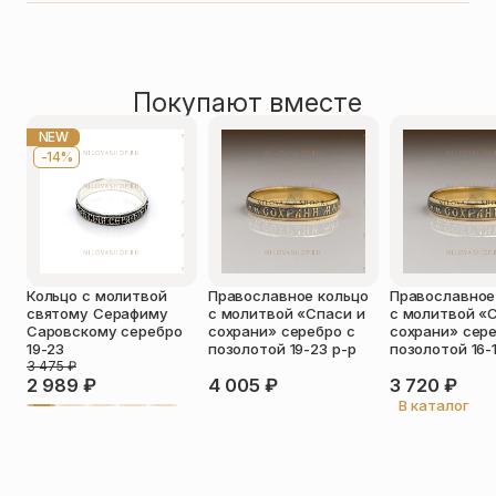
Размер кольца
16, 16.5, 17, 17.5, 18, 18.5
эмалью
0,0
Вид металла
Серебро 925 пробы
Рейтинг товара
Покрытие
Позолота
16-
0 отзывов
Декор
Эмаль
18.5
Покупают вместе
Оставить отзыв
р-
Имя
*
NEW
р
-14%
Телефон
*
Отзыв
*
Кольцо с молитвой
Православное кольцо
Православное
святому Серафиму
с молитвой «Спаси и
с молитвой «
Саровскому серебро
сохрани» серебро с
сохрани» сере
19-23
позолотой 19-23 р-р
позолотой 16-
3 475
₽
2 989
₽
4 005
₽
3 720
₽
Прикрепить фото
В каталог
До 5 фото, JPG/PNG/WEBP, не более 5 МБ каждое