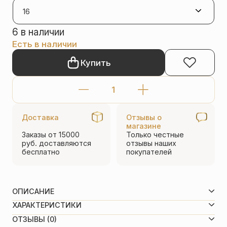
6 в наличии
Есть в наличии
Купить
Количество
товара
Доставка
Отзывы о
Кольцо
магазине
Заказы от 15000
Только честные
с
руб.
доставляются
отзывы
наших
молитвой
бесплатно
покупателей
святому
Серафиму
ОПИСАНИЕ
Саровскому
Молитва на кольце: «Преподобный отче Серафиме,
ХАРАКТЕРИСТИКИ
с
моли Бога о нас»
Белый, Бирюзовый, Голубой, Серый, Синий,
ОТЗЫВЫ (0)
горячей
Цвет
Фиолетовый