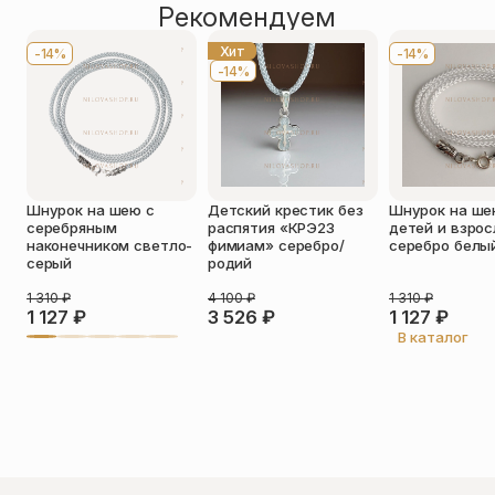
Рекомендуем
Хит
-14%
-14%
-14%
Оставить отзыв
Шнурок на шею с
Детский крестик без
Шнурок на ше
Подтверждаю свое согласие с
серебряным
распятия «КРЭ23
детей и взро
политикой конфиденциальности
и
наконечником светло-
фимиам» серебро/
серебро белы
даю согласие на обработку
серый
родий
персональных данных
Пока нет отзывов. Будьте первым!
1 310
₽
4 100
₽
1 310
₽
1 127
₽
3 526
₽
1 127
₽
В каталог