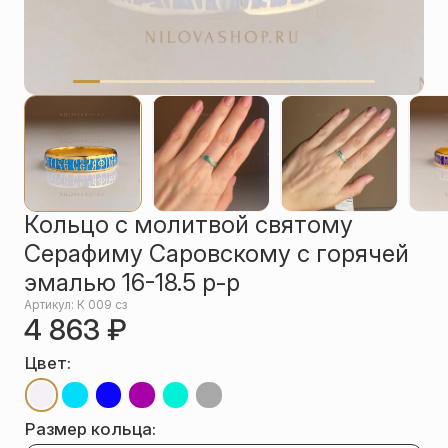
Упаковка
Цепи
Чётки
Шнурки на
шею
Другое
Кольцо с молитвой святому
Серафиму Саровскому с горячей
эмалью 16-18.5 р-р
Артикул: К 009 сз
4 863
₽
Цвет:
Размер кольца: