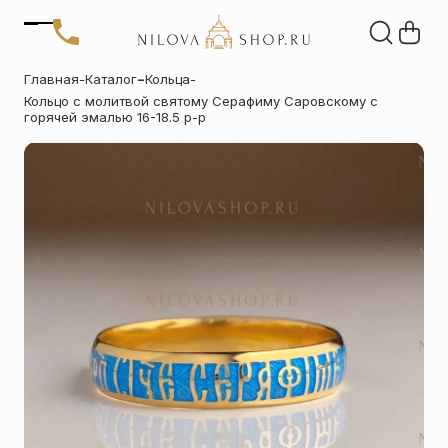
Позвонить
-
Главная
-
Каталог
Кольца
-
+7 (909) 266-60-48
Кольцо с молитвой святому Серафиму Саровскому с
+7 (906) 655-37-20
Автомобильные
Браслеты
Акции
горячей эмалью 16-18.5 р-р
иконы
Отзывы
Статьи
Детские
Запонки
крестики
Кольца
Настольные
иконы
Нательные
Нательные
крестики
иконы
Образки
Подвески
именные
Складни
Статуэтки
святых