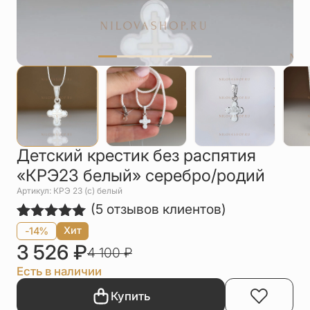
Упаковка
Цепи
Чётки
Шнурки на
шею
Другое
Детский крестик без распятия
«КРЭ23 белый» серебро/родий
Артикул: КРЭ 23 (с) белый
(
5
отзывов клиентов)
Рейтинг
5
Хит
-14%
5.00
из 5
3 526
₽
4 100
₽
на основе
опроса
Есть в наличии
пользователей
Купить