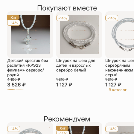
товарах.
Покупают вместе
Оставить отзыв
Имя
*
Хит
-14%
-14%
-14%
Телефон
*
Отзыв
*
Детский крестик без
Шнурок на шею для
Шнурок на ше
распятия «КРЭ23
детей и взрослых
серебряным
фимиам» серебро/
серебро белый
наконечником 
родий
серый
4 100
₽
1 310
₽
1 310
₽
3 526
₽
1 127
₽
1 127
₽
Прикрепить фото
В каталог
До 5 фото, JPG/PNG/WEBP, не более 5 МБ каждое
Рекомендуем
Хит
-14%
-14%
-14%