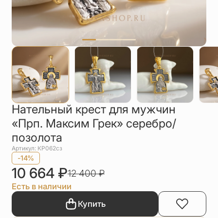
Упаковка
Цепи
Чётки
Шнурки на
шею
Другое
Нательный крест для мужчин
«Прп. Максим Грек» серебро/
позолота
Артикул: КР062сз
-14%
10 664
₽
12 400
₽
Есть в наличии
Купить