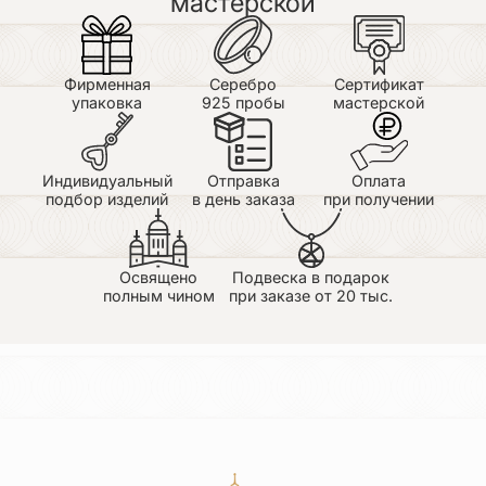
мастерской
Его деятельность оказала огромное влияние на
развитие русского богословия и церковной книжности.
Однако за свою принципиальность и открытое
обличение несправедливости преподобный Максим
подвергся ложным обвинениям, долгие годы провёл в
Фирменная
Серебро
Сертификат
заключении и ссылке. Несмотря на тяжёлые испытания,
упаковка
925 пробы
мастерской
он не потерял веры, продолжал писать духовные труды
и оставался верен Христу до конца своей жизни.
Сегодня преподобного Максима Грека почитают как
Индивидуальный
Отправка
Оплата
одного из величайших православных просветителей и
подбор изделий
в день заказа
при получении
исповедников.
О чём молятся преподобному Максиму
Греку
Освящено
Подвеска в подарок
полным чином
при заказе от 20 тыс.
К преподобному Максиму Греку обращаются с
молитвой:
о даровании мудрости и духовного рассуждения;
о помощи в учёбе и научных трудах;
о правильном понимании Священного Писания;
о помощи переводчикам, преподавателям, писателям и
исследователям;
об укреплении веры в период жизненных испытаний;
о терпении и мужестве при несправедливых обвинениях