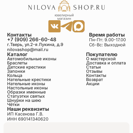
и клевете.
Преподобный Максим Грек считается небесным
покровителем переводчиков, филологов,
преподавателей, богословов, студентов, писателей и
всех, кто посвятил свою жизнь просвещению и
служению истине.
Контакты
Время работы
+7 (909) 266-60-48
Пн-Пт: 9.00-17.00
Этот крест соединяет в себе главный символ
г.Тверь, ул.2-я Лукина, д.9
Сб-Вс: Выходной
христианства — Распятие Господа Иисуса Христа — и
nilovashop@mail.ru
образ святого, который всю свою жизнь посвятил
Каталог
Покупателю
Автомобильные иконы
О мастерской
распространению православной веры, защите истины и
Браслеты
Доставка и оплата
служению словом. Он напоминает о том, что знания,
Детские крестики
Статьи
соединённые с глубокой верой, способны приносить
Запонки
Отзывы
добрые плоды даже через самые тяжёлые испытания.
Кольца
Контакты
Нательные крестики
Возврат
Нательные иконы
Акции
Настольные иконы
Образки именные
Статуэтки святых
Шнурки на шею
Чётки
Наши реквизиты
ИП Касенова Г.В.
ИНН 690141340620
ОГРНИП 318695200011351
Политика конфиденциальности