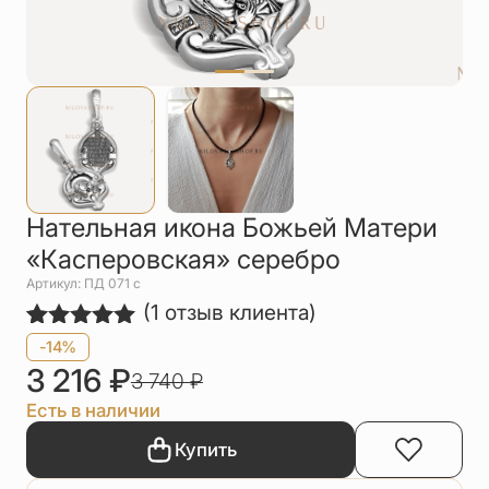
Упаковка
Цепи
Чётки
Шнурки на
шею
Другое
Нательная икона Божьей Матери
«Касперовская» серебро
Артикул: ПД 071 с
(
1
отзыв клиента)
Рейтинг
1
-14%
5.00
из 5
3 216
₽
3 740
₽
на основе
опроса
Есть в наличии
пользователя
Купить