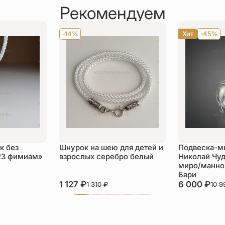
Рекомендуем
-14%
Хит
-45%
к без
Шнурок на шею для детей и
Подвеска-м
23 фимиам»
взрослых серебро белый
Николай Чуд
миро/манной
Бари
1 127
₽
6 000
₽
1 310
₽
10 