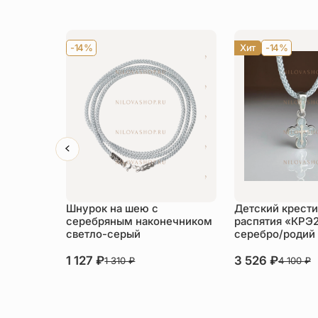
-14%
Хит
-14%
Шнурок на шею с
Детский крести
серебряным наконечником
распятия «КРЭ
светло-серый
серебро/родий
1 127
₽
3 526
₽
1 310
₽
4 100
₽