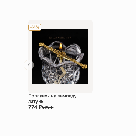
-14%
Поплавок на лампаду
латунь
774
₽
900
₽