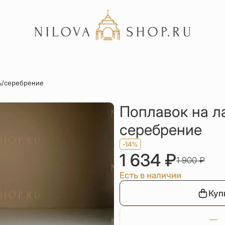
Акции
ь/серебрение
Отзывы
Статьи
Поплавок на л
серебрение
-14%
1 634
₽
1 900
₽
Есть в наличии
Куп