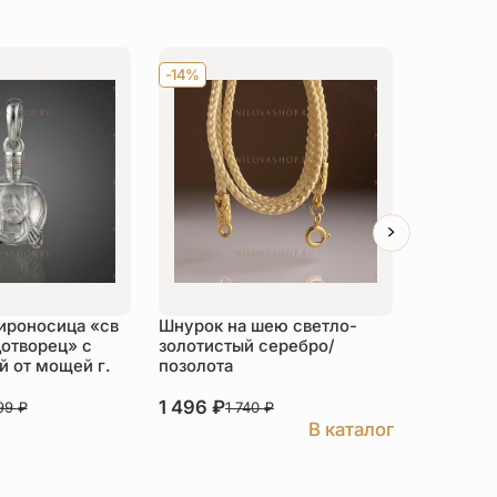
-14%
Хит
-14
ироносица «св
Шнурок на шею светло-
Детский 
отворец» с
золотистый серебро/
распяти
 от мощей г.
позолота
серебро
1 496
₽
3 526
₽
999
₽
1 740
₽
В каталог