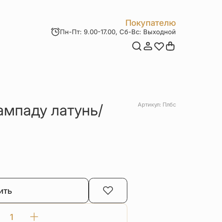
Покупателю
Пн-Пт: 9.00-17.00, Сб-Вс: Выходной
Мои заказы
Доставка и оплата
Возврат товара
Статьи
Контакты
Отзывы
Акции
ампаду латунь/
Артикул: Плбс
ить
Количество