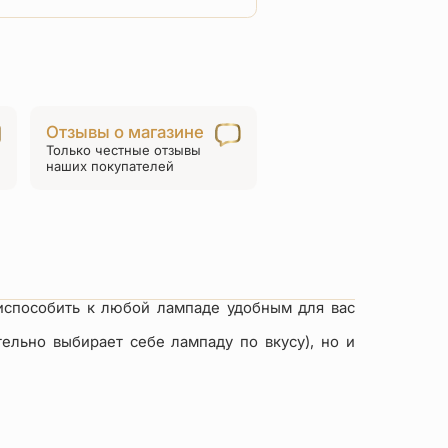
товара
Поплавок
на
лампаду
латунь/
Отзывы о магазине
серебрение
Только честные отзывы
наших покупателей
испособить к любой лампаде удобным для вас
ельно выбирает себе лампаду по вкусу), но и