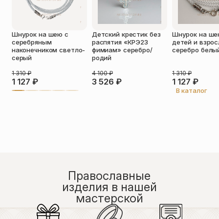
Оставить отзыв
Шнурок на шею с
Детский крестик без
Шнурок на ше
Подтверждаю свое согласие с
серебряным
распятия «КРЭ23
детей и взро
политикой конфиденциальности
и
наконечником светло-
фимиам» серебро/
серебро белы
даю согласие на обработку
серый
родий
персональных данных
Пока нет отзывов. Будьте первым!
1 310
₽
4 100
₽
1 310
₽
1 127
₽
3 526
₽
1 127
₽
В каталог
Православные
изделия в нашей
мастерской