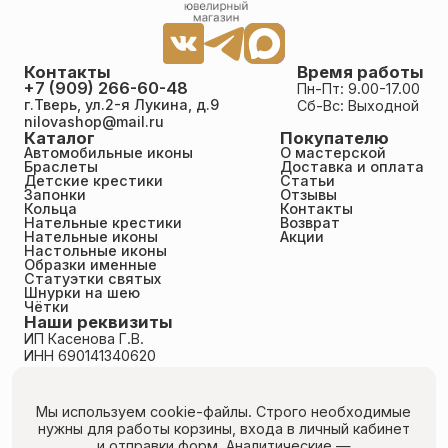
Контакты
Время работы
+7 (909) 266-60-48
Пн-Пт: 9.00-17.00
г.Тверь, ул.2-я Лукина, д.9
Сб-Вс: Выходной
nilovashop@mail.ru
Каталог
Покупателю
Автомобильные иконы
О мастерской
Браслеты
Доставка и оплата
Детские крестики
Статьи
Запонки
Отзывы
Кольца
Контакты
Нательные крестики
Возврат
Нательные иконы
Акции
Настольные иконы
Образки именные
Статуэтки святых
Шнурки на шею
Чётки
Наши реквизиты
ИП Касенова Г.В.
ИНН 690141340620
ОГРНИП 318695200011351
Политика конфиденциальности
Пользовательское соглашение
Мы используем cookie-файлы. Строго необходимые
Публичная оферта
нужны для работы корзины, входа в личный кабинет
Согласие на обработку персональных данных
и отправки форм.
Аналитические —