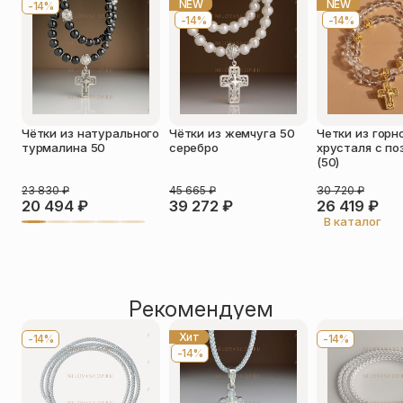
NEW
NEW
-14%
-14%
-14%
Телефон
*
Отзыв
*
Чётки из натурального
Чётки из жемчуга 50
Четки из горн
турмалина 50
серебро
хрусталя с по
(50)
23 830
₽
45 665
₽
30 720
₽
20 494
₽
39 272
₽
26 419
₽
Прикрепить фото
В каталог
До 5 фото, JPG/PNG/WEBP, не более 5 МБ каждое
Рекомендуем
Хит
-14%
-14%
-14%