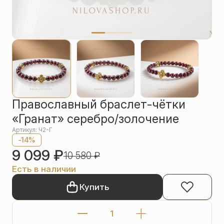
Упаковка
Цепи
Чётки
Шнурки на
шею
Другое
Православный браслет-чётки
«Гранат» серебро/золочение
Артикул: Ч2-Г
-14%
9 099
₽
10 580
₽
Есть в наличии
Купить
Количество