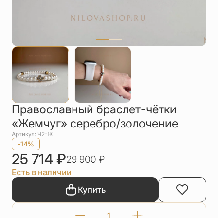
Упаковка
Цепи
Чётки
Шнурки на
шею
Другое
Православный браслет-чётки
«Жемчуг» серебро/золочение
Артикул: Ч2-Ж
-14%
25 714
₽
29 900
₽
Есть в наличии
Купить