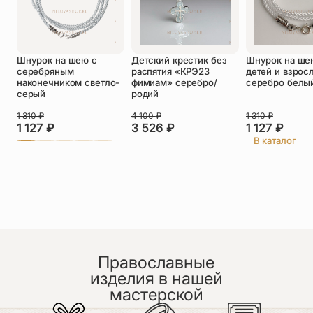
Оставить отзыв
Шнурок на шею с
Детский крестик без
Шнурок на ше
Подтверждаю свое согласие с
серебряным
распятия «КРЭ23
детей и взрос
политикой конфиденциальности
и даю
наконечником светло-
фимиам» серебро/
серебро белы
согласие на обработку персональных
серый
родий
данных
Пока нет отзывов. Будьте первым!
1 310
₽
4 100
₽
1 310
₽
1 127
₽
3 526
₽
1 127
₽
В каталог
Православные
изделия в нашей
мастерской