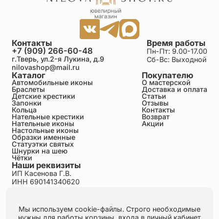
Контакты
Время работы
+7 (909) 266-60-48
Пн-Пт: 9.00-17.00
г.Тверь, ул.2-я Лукина, д.9
Сб-Вс: Выходной
nilovashop@mail.ru
Каталог
Покупателю
Автомобильные иконы
О мастерской
Браслеты
Доставка и оплата
Детские крестики
Статьи
Запонки
Отзывы
Кольца
Контакты
Нательные крестики
Возврат
Нательные иконы
Акции
Настольные иконы
Образки именные
Статуэтки святых
Шнурки на шею
Чётки
Наши реквизиты
ИП Касенова Г.В.
ИНН 690141340620
ОГРНИП 318695200011351
Политика конфиденциальности
Пользовательское соглашение
Мы используем cookie-файлы. Строго необходимые
Публичная оферта
нужны для работы корзины, входа в личный кабинет