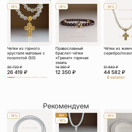
Имя
*
-14%
-14%
-14%
Телефон
*
Отзыв
*
Четки из горного
Православный
Чётки из жемч
хрусталя матовые с
браслет-чётки
серебро/позо
позолотой (50)
«Гранат» горячая
эмаль
30 720
₽
14 360
₽
51 840
₽
26 419
₽
12 350
₽
44 582
₽
Прикрепить фото
В каталог
До 5 фото, JPG/PNG/WEBP, не более 5 МБ каждое
Рекомендуем
Хит
-14%
-14%
-14%