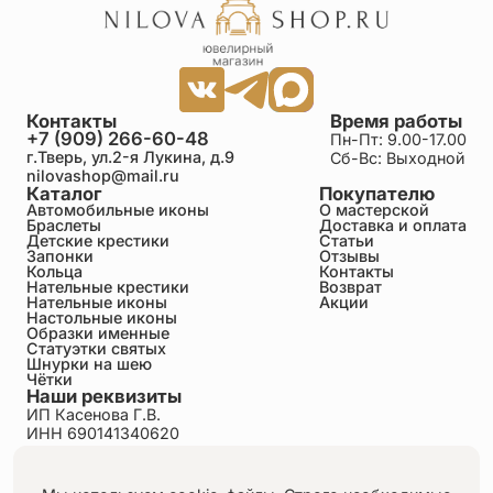
Контакты
Время работы
+7 (909) 266-60-48
Пн-Пт: 9.00-17.00
г.Тверь, ул.2-я Лукина, д.9
Сб-Вс: Выходной
nilovashop@mail.ru
Каталог
Покупателю
Автомобильные иконы
О мастерской
Браслеты
Доставка и оплата
Детские крестики
Статьи
Запонки
Отзывы
Кольца
Контакты
Нательные крестики
Возврат
Нательные иконы
Акции
Настольные иконы
Образки именные
Статуэтки святых
Шнурки на шею
Чётки
Наши реквизиты
ИП Касенова Г.В.
ИНН 690141340620
ОГРНИП 318695200011351
Политика конфиденциальности
Пользовательское соглашение