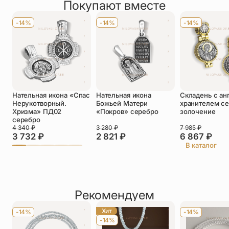
Покупают вместе
Оставить отзыв
Хранителю мой святый, от всякого зла сохрани мя»
Имя
*
-14%
-14%
-14%
Телефон
*
Отзыв
*
Нательная икона «Спас
Нательная икона
Складень с ан
Нерукотворный.
Божьей Матери
хранителем с
Хризма» ПД02
«Покров» серебро
золочение
серебро
4 340
₽
3 280
₽
7 985
₽
3 732
₽
2 821
₽
6 867
₽
Прикрепить фото
В каталог
До 5 фото, JPG/PNG/WEBP, не более 5 МБ каждое
Рекомендуем
Хит
-14%
-14%
-14%