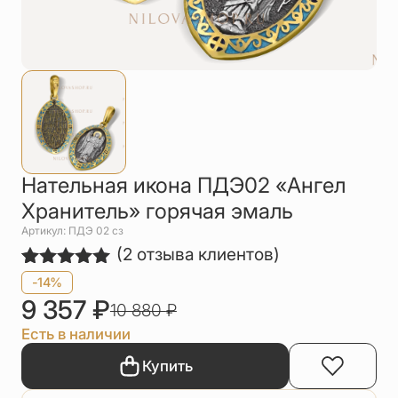
Упаковка
Цепи
Чётки
Шнурки на
шею
Другое
Нательная икона ПДЭ02 «Ангел
Хранитель» горячая эмаль
Артикул: ПДЭ 02 сз
(
2
отзыва клиентов)
Рейтинг
2
-14%
5.00
из 5
9 357
₽
10 880
₽
на основе
опроса
Есть в наличии
пользователей
Купить