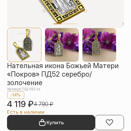
Упаковка
Цепи
Чётки
Шнурки на
шею
Другое
Нательная икона Божьей Матери
«Покров» ПД52 серебро/
золочение
Артикул: ПД 052 сз
-14%
4 119
₽
4 790
₽
Есть в наличии
Купить