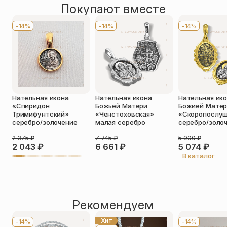
Покупают вместе
Оставить отзыв
Имя
*
-14%
-14%
-14%
Телефон
*
Отзыв
*
Нательная икона
Нательная икона
Нательная ик
«Спиридон
Божьей Матери
Божией Мате
Тримифунтский»
«Ченстоховская»
«Скоропослу
серебро/золочение
малая серебро
серебро/золо
2 375
₽
7 745
₽
5 900
₽
Прикрепить фото
2 043
₽
6 661
₽
5 074
₽
В каталог
До 5 фото, JPG/PNG/WEBP, не более 5 МБ каждое
Рекомендуем
Хит
-14%
-14%