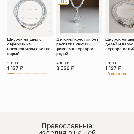
-14%
Оставить отзыв
Подтверждаю свое согласие с
Шнурок на шею с
Детский крестик без
Шнурок на ше
политикой конфиденциальности
и
серебряным
распятия «КРЭ23
детей и взро
даю согласие на обработку
наконечником светло-
фимиам» серебро/
серебро белы
персональных данных
серый
родий
Пока нет отзывов. Будьте первым!
1 310
₽
4 100
₽
1 310
₽
1 127
₽
3 526
₽
1 127
₽
В каталог
Православные
изделия в нашей