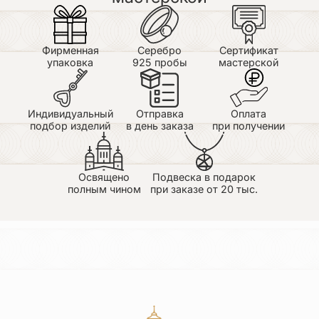
Муж подарил мне этот браслет на День Рождения,
и это лучший подарок для меня. После прочтения
Второзакония Ветхого завета я мечтала о таком
браслете, рассказала мужу и вот…мечта
Фирменная
Серебро
Сертификат
осуществилась! Надеюсь что это не последнее
упаковка
925 пробы
мастерской
наше приобретение! Спаси Господь всех
причастных к изготовлению этого изделия
Индивидуальный
Отправка
Оплата
подбор изделий
в день заказа
при получении
Освящено
Подвеска в подарок
Ирина
полным чином
при заказе от 20 тыс.
30.06.2026
Понравилось
Нила
30.06.2026
Браслет , который является несменным моим
атрибутом . Ношу уже много лет , имела
неосторожность потерять , когда снимала
перчатку . Заказав новый, уже не снимаю, чтоб не
расслаблять натяжение нити . Очень гармоничен,