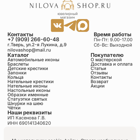
комфортен , удобен в носке . Подарила уже не
одной подружке. Галя умничка, реагирует на
просьбы и оформление заказов молниеносно .
Спасибо Вам за все .
Контакты
Время работы
Светлана
+7 (909) 266-60-48
Пн-Пт: 9.00-17.00
30.06.2026
г.Тверь, ул.2-я Лукина, д.9
Сб-Вс: Выходной
Благородный и изысканный браслет! На руке
nilovashop@mail.ru
смотрится очень элегантно. Хочется чтобы данные
Каталог
Покупателю
10 заповедей были спутниками по жизни для
Автомобильные иконы
О мастерской
Браслеты
Доставка и оплата
каждого из нас. Большое спасибо мастерам за
Детские крестики
Статьи
уникальное творение. Отдельное спасибо Галине
Запонки
Отзывы
за помошь и оперативность
Кольца
Контакты
Нательные крестики
Возврат
Нательные иконы
Акции
Настольные иконы
Михаил
Образки именные
30.06.2026
Статуэтки святых
Достоинства: Очень тонкая и душевная работа,
Шнурки на шею
Чётки
великолепное качество!!! Недостатки: нет
Наши реквизиты
Огромное спасибо Галине за оперативность и
ИП Касенова Г.В.
ответственность. Живу в г. Балашиха МО. Заказ
ИНН 690141340620
сделал в пятницу. Во вторник утром получил.
ОГРНИП 318695200011351
Храни Вас Бог!
Политика конфиденциальности
Пользовательское соглашение