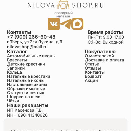
Контакты
Время работы
+7 (909) 266-60-48
Пн-Пт: 9.00-17.00
г.Тверь, ул.2-я Лукина, д.9
Сб-Вс: Выходной
nilovashop@mail.ru
Каталог
Покупателю
Автомобильные иконы
О мастерской
Браслеты
Доставка и оплата
Детские крестики
Статьи
Запонки
Отзывы
Кольца
Контакты
Нательные крестики
Возврат
Нательные иконы
Акции
Настольные иконы
Образки именные
Статуэтки святых
Шнурки на шею
Чётки
Наши реквизиты
ИП Касенова Г.В.
ИНН 690141340620
ОГРНИП 318695200011351
Политика конфиденциальности
Пользовательское соглашение