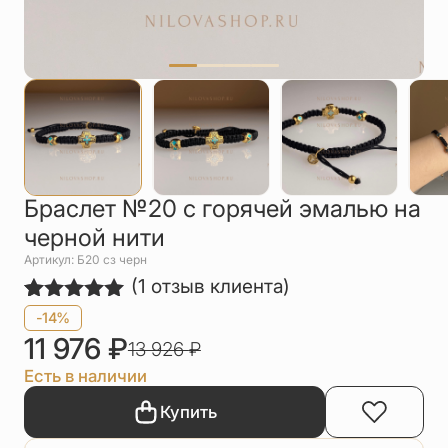
Упаковка
Цепи
Чётки
Шнурки на
шею
Другое
Браслет №20 с горячей эмалью на
черной нити
Артикул: Б20 сз черн
(
1
отзыв клиента)
Рейтинг
1
-14%
5.00
из 5
11 976
₽
13 926
₽
на основе
опроса
Есть в наличии
пользователя
Купить