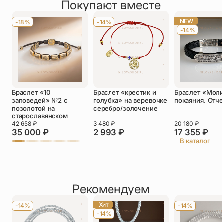
Покупают вместе
Оставить отзыв
зеленый, изумрудный.
Имя
*
Крестообразная бусина двусторонняя.
NEW
-18%
-14%
-14%
Телефон
*
Отзыв
*
Браслет «10
Браслет «крестик и
Браслет «Мол
заповедей» №2 с
голубка» на веревочке
покаяния. Отч
позолотой на
серебро/золочение
старославянском
42 658
₽
3 480
₽
20 180
₽
35 000
₽
2 993
₽
17 355
₽
Прикрепить фото
В каталог
До 5 фото, JPG/PNG/WEBP, не более 5 МБ каждое
Рекомендуем
Хит
-14%
-14%
-14%