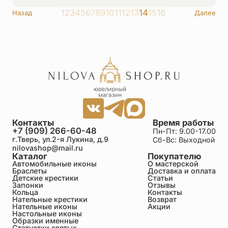
1
2
3
4
5
6
7
8
9
10
11
12
13
14
15
16
Назад
Далее
Контакты
Время работы
+7 (909) 266-60-48
Пн-Пт: 9.00-17.00
г.Тверь, ул.2-я Лукина, д.9
Сб-Вс: Выходной
nilovashop@mail.ru
Каталог
Покупателю
Автомобильные иконы
О мастерской
Браслеты
Доставка и оплата
Детские крестики
Статьи
Запонки
Отзывы
Кольца
Контакты
Нательные крестики
Возврат
Нательные иконы
Акции
Настольные иконы
Образки именные
Статуэтки святых