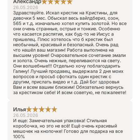
Александр
26.05.2026
Здравствуйте. Искал крестик на Кристины, для
девочки 5 мес. Обыскал весь вайлдбериз, озон,
565 и т.д. изначально хотел купить золотой. Но все
они очень странные, острые и тонкие. Особенно
что касается распятия, как буд-то не Иисус а
пришелец. Плюс хотелось что б крестик был
необычный, красивый и безопасный. Очень рад
что нашёл ваш магазин! Работа выполнена на
высшем уровне! Очаровательное сочетание эмали
и золота. Очень нежные, переливаются на свету.
Они волшебные!!! Отдельно хочу поблагодарить
Галину! Лучший продавец, выдержала 2 дня моих
вопросов и просьб сфоткать один крестик с
другим, прислать видео и т.д. Дай Бог здоровья
Вам и всем вашим близким! Обязательно вернусь
за крестиком себе! И всем советую, не пожалеете!
Илья
26.05.2026
И еще: Замечательная упаковка! Стильная
коробочка, но это не всё! Ещё очень красивый
мешочек на кнопочке! Готово для подарка на все
100%