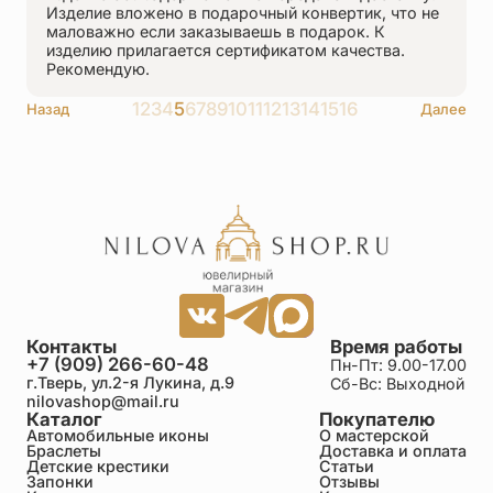
Изделие вложено в подарочный конвертик, что не
маловажно если заказываешь в подарок. К
изделию прилагается сертификатом качества.
Рекомендую.
1
2
3
4
5
6
7
8
9
10
11
12
13
14
15
16
Назад
Далее
Контакты
Время работы
+7 (909) 266-60-48
Пн-Пт: 9.00-17.00
г.Тверь, ул.2-я Лукина, д.9
Сб-Вс: Выходной
nilovashop@mail.ru
Каталог
Покупателю
Автомобильные иконы
О мастерской
Браслеты
Доставка и оплата
Детские крестики
Статьи
Запонки
Отзывы