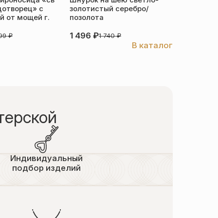
ироносица «св
Шнурок на шею светло-
Детский 
дотворец» с
золотистый серебро/
распяти
 от мощей г.
позолота
серебро
1 496
₽
3 526
₽
999
₽
1 740
₽
В каталог
терской
Индивидуальный
подбор изделий