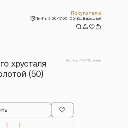
Покупателю
Пн-Пт: 9.00-17.00, Сб-Вс: Выходной
Мои заказы
Доставка и оплата
Возврат товара
Статьи
Контакты
Отзывы
Акции
го хрусталя
Артикул: Ч4-ГХсз-мат
олотой (50)
ить
Количество