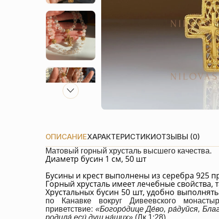
ОПИСАНИЕ
ХАРАКТЕРИСТИКИ
ОТЗЫВЫ (0)
Матовый горный хрусталь высшего качества.
Диаметр бусин 1 см, 50 шт
Бусины и крест выполнены из серебра 925 п
Горный хрусталь имеет лечебные свойства, т
Хрустальных бусин 50 шт, удобно выполнят
по Канавке вокруг Дивеевского монасты
приветствие:
«Богоро́дице Де́во, ра́дуйся, Благ
родила́ еси́ душ на́ших»
(
Лк.1:28
)
.