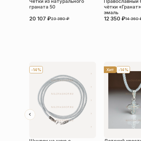
Чётки из натурального
Православный 
граната 50
чётки «Гранат»
эмаль
20 107
₽
12 350
₽
23 380
₽
14 360
-14%
Хит
-14%