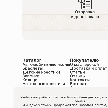
Отправка
в день заказа
Каталог
Покупателю
Автомобильные иконы
О мастерской
Браслеты
Доставка и оплат
Детские крестики
Статьи
Запонки
Отзывы
Кольца
Контакты
Нательные крестики
Возврат
Нательные иконы
Акции
Настольные иконы
Образки именные
Чтобы сайт работал лучше и был удобнее для вас, мы
Статуэтки святых
файлы
Шнурки на шею
и Яндекс.Метрику. Продолжая пользоваться сайтом,
Чётки