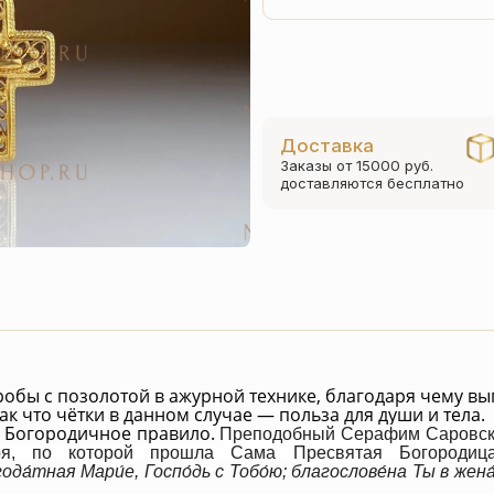
Доставка
Заказы от 15000 руб.
доставляются бесплатно
робы с позолотой в ажурной технике, благодаря чему вы
ак что чётки в данном случае — польза для души и тела.
ь Богородичное правило.
Преподобный
Серафим Саровс
ря, по которой прошла Сама Пресвятая Богородица
ода́тная Мари́е, Госпо́дь с Тобо́ю; благослове́на Ты в жена́х