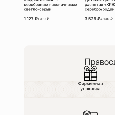
Шнурок на шею с
Детский крести
серебряным наконечником
распятия «КРЭ
светло-серый
серебро/родий
1 127
₽
3 526
₽
1 310
₽
4 100
₽
Правос
Фирменная
упаковка