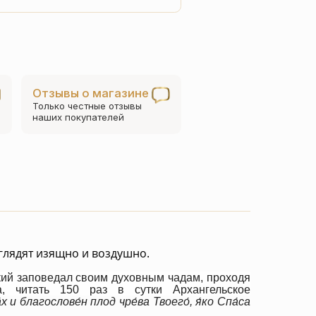
товара
Четки
из
горного
хрусталя
Отзывы о магазине
матовые
Только честные отзывы
с
наших покупателей
позолотой
(50)
глядят изящно и воздушно.
кий
заповедал своим духовным чадам, проходя
, читать 150 раз в сутки Архангельское
 и благослове́н плод чре́ва Твоего́, я́ко Спа́са