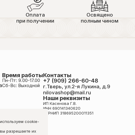
Оплата
Освящено
при получении
полным чином
Время работы
Контакты
+7 (909) 266-60-48
Пн-Пт: 9.00-17.00
а
Сб-Вс: Выходной
г.Тверь, ул.2-я Лукина, д.9
nilovashop@mail.ru
Наши реквизиты
ИП Касенова Г.В.
ИНН 690141340620
ОГРНИП 318695200011351
 используем cookie-
 вы разрешаете их