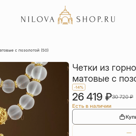
Акции
атовые с позолотой (50)
Отзывы
Статьи
Четки из горно
матовые с поз
-14%
26 419
₽
30 720
₽
Есть в наличии
Куп