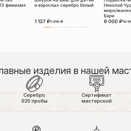
к без
Шнурок на шею для детей
Подвеска-м
23 фимиам»
и взрослых серебро белый
Николай Чу
миро/манной
Бари
1 127
₽
6 000
₽
1 310
₽
10 
лавные изделия в нашей мас
Серебро
Сертификат
925 пробы
мастерской