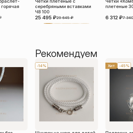
браслет-
Чётки плетёные с
Четки «Ком
 горячая
серебряными вставками
плетеные 3
Ч8 100
25 495
₽
6 312
₽
₽
29 645
₽
7 34
Рекомендуем
-14%
Хит
-45%