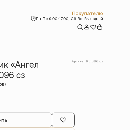
Покупателю
Пн-Пт: 9.00-17.00, Сб-Вс: Выходной
Мои заказы
Доставка и оплата
Возврат товара
Статьи
Контакты
Отзывы
Акции
ик «Ангел
Артикул: Кр 096 сз
096 сз
ов)
ить