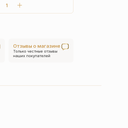
Количество
товара
Детский
крестик
«Ангел
хранитель»
Отзывы о магазине
КР096
Только честные отзывы
сз
наших покупателей