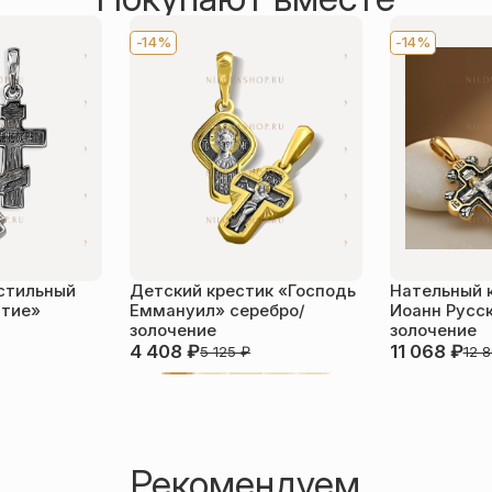
-14%
-14%
стильный
Детский крестик «Господь
Нательный 
ятие»
Еммануил» серебро/
Иоанн Русск
золочение
золочение
4 408
₽
11 068
₽
5 125
₽
12 
Рекомендуем