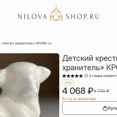
Акции
 «Ангел хранитель» КР096 сз
Отзывы
Статьи
Детский крест
хранитель» КР
(
2
отзыва клиент
Рейтинг
2
-14%
5.00
из 5
4 068
₽
на основе
4 730
₽
опроса
пользователей
Есть в наличии
Куп