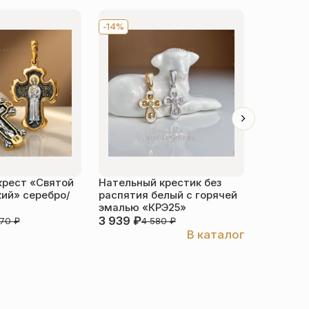
-14%
-14%
крест «Святой
Нательный крестик без
Нательн
ий» серебро/
распятия белый с горячей
«Распяти
эмалью «КРЭ25»
позолота
3 939
₽
5 960
₽
870
₽
4 580
₽
В каталог