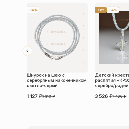
-14%
Хит
-14%
Шнурок на шею с
Детский крести
серебряным наконечником
распятия «КРЭ
светло-серый
серебро/родий
1 127
₽
3 526
₽
1 310
₽
4 100
₽