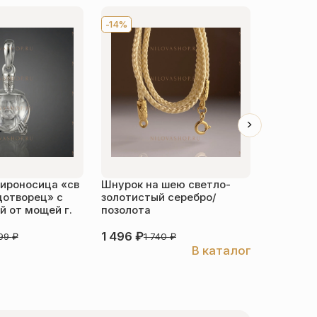
-14%
Хит
-1
ироносица «св
Шнурок на шею светло-
Детский 
дотворец» с
золотистый серебро/
распяти
 от мощей г.
позолота
серебро
1 496
₽
3 526
₽
999
₽
1 740
₽
В каталог