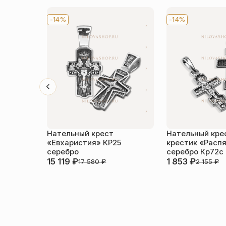
-14%
-14%
Нательный крест
Нательный кре
«Евхаристия» КР25
крестик «Расп
серебро
серебро Кр72с
15 119
₽
1 853
₽
17 580
₽
2 155
₽