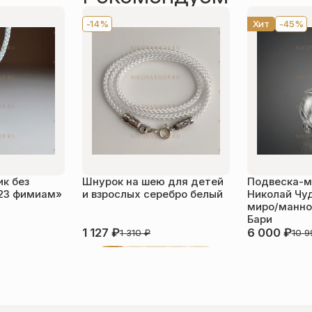
-14%
Хит
-45%
к без
Шнурок на шею для детей
Подвеска-м
23 фимиам»
и взрослых серебро белый
Николай Чу
миро/манной
Бари
1 127
₽
6 000
₽
1 310
₽
10 