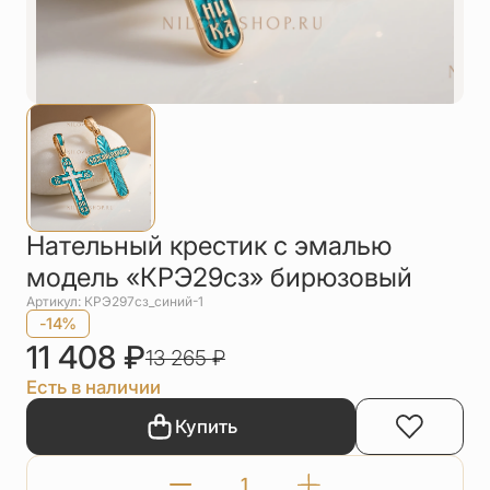
Упаковка
Цепи
Чётки
Шнурки на
шею
Другое
Нательный крестик с эмалью
модель «КРЭ29сз» бирюзовый
Артикул: КРЭ297сз_синий-1
-14%
11 408
₽
13 265
₽
Есть в наличии
Купить