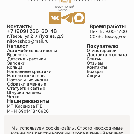
Контакты
Время работы
+7 (909) 266-60-48
Пн-Пт: 9.00-17.00
г.Тверь, ул.2-я Лукина, д.9
Сб-Вс: Выходной
nilovashop@mail.ru
Каталог
Покупателю
Автомобильные иконы
О мастерской
Браслеты
Доставка и оплата
Детские крестики
Статьи
Запонки
Отзывы
Кольца
Контакты
Нательные крестики
Возврат
Нательные иконы
Акции
Настольные иконы
Образки именные
Статуэтки святых
Шнурки на шею
Чётки
Наши реквизиты
ИП Касенова Г.В.
ИНН 690141340620
ОГРНИП 318695200011351
Политика конфиденциальности
Пользовательское соглашение
Мы используем cookie-файлы. Строго необходимые
Публичная оферта
нужны для работы корзины, входа в личный кабинет