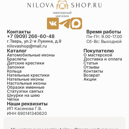
Вита
25.06.2026
Достоинства: Очень эффектно выглядят работы с
эмалью. Тонкое исполнение. Очень изящный и
Контакты
Время работы
сглаженный. Брала его для себя, и нашла
+7 (909) 266-60-48
Пн-Пт: 9.00-17.00
огромный плюс в скруглённых углах-малыша
г.Тверь, ул.2-я Лукина, д.9
Сб-Вс: Выходной
когда держу,не царапает его,а мой предыдущий
nilovashop@mail.ru
царапал. То есть как детский вариант-мастера
Каталог
Покупателю
Автомобильные иконы
О мастерской
даже этот момент учли! Спасибо. Недостатки:
Браслеты
Доставка и оплата
Какие недостатки???О чем вы? Мне кажется,что я
Детские крестики
Статьи
Галине вынесла мозг по полному) она все очень
Запонки
Отзывы
терпеливо,вежливо и доходчиво объясняла,
Кольца
Контакты
огромное спасибо за терпение. Результат
Нательные крестики
Возврат
Нательные иконы
Акции
порадовал очень. Именно то, что хотела.
Настольные иконы
Выполнили серебро покрытое родием-блестит и
Образки именные
смотрится правда как белое золото. Эффектно и
Статуэтки святых
очень красиво. Всем рекомендую-многие
Шнурки на шею
обращают внимание. Так же с радостью носит
Чётки
Наши реквизиты
малыш ваш крестик. Смотришь на изделие и
ИП Касенова Г.В.
чувствуется опыт, кропотливый труд и любовь
ИНН 690141340620
Мастеров к своему делу. Низкий поклон золотым
ОГРНИП 318695200011351
рукам и отдельная благодарность Галине:)
Политика конфиденциальности
Пользовательское соглашение