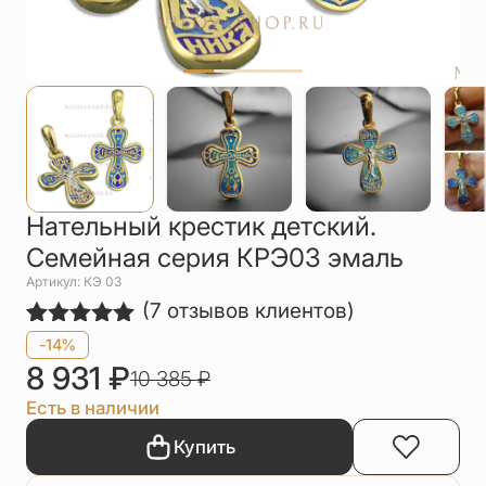
Упаковка
Цепи
Чётки
Шнурки на
шею
Другое
Нательный крестик детский.
Семейная серия КРЭ03 эмаль
Артикул: КЭ 03
(
7
отзывов клиентов)
Рейтинг
7
-14%
5.00
из 5
8 931
₽
10 385
₽
на основе
опроса
Есть в наличии
пользователей
Купить