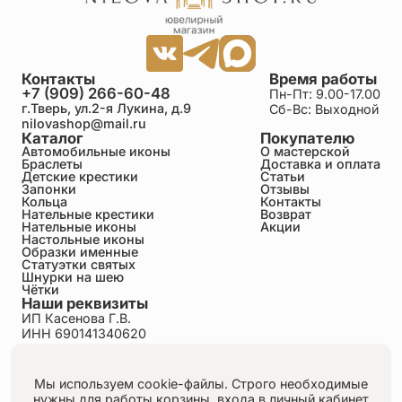
положении, но и в верности Богу, покаянии и готовности
служить добру.
Контакты
Время работы
+7 (909) 266-60-48
Пн-Пт: 9.00-17.00
г.Тверь, ул.2-я Лукина, д.9
Сб-Вс: Выходной
nilovashop@mail.ru
Каталог
Покупателю
Автомобильные иконы
О мастерской
Браслеты
Доставка и оплата
Детские крестики
Статьи
Запонки
Отзывы
Кольца
Контакты
Нательные крестики
Возврат
Нательные иконы
Акции
Настольные иконы
Образки именные
Статуэтки святых
Шнурки на шею
Чётки
Наши реквизиты
ИП Касенова Г.В.
ИНН 690141340620
ОГРНИП 318695200011351
Политика конфиденциальности
Пользовательское соглашение
Мы используем cookie-файлы. Строго необходимые
Публичная оферта
нужны для работы корзины, входа в личный кабинет