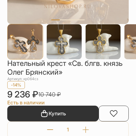
Упаковка
Цепи
Чётки
Шнурки на
шею
Другое
Нательный крест «Cв. блгв. князь
Олег Брянский»
Артикул: кр064сз
-14%
9 236
₽
10 740
₽
Есть в наличии
Купить
Количество