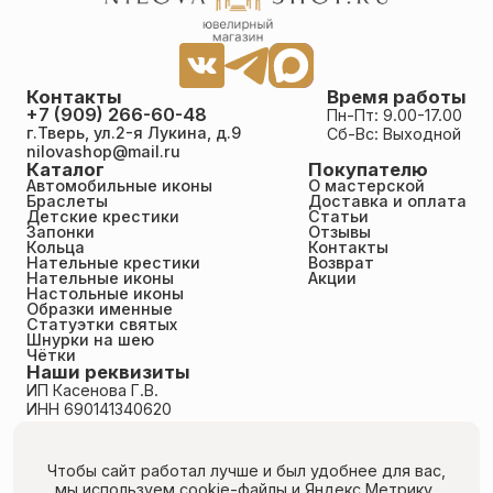
Контакты
Время работы
+7 (909) 266-60-48
Пн-Пт: 9.00-17.00
г.Тверь, ул.2-я Лукина, д.9
Сб-Вс: Выходной
nilovashop@mail.ru
Каталог
Покупателю
Автомобильные иконы
О мастерской
Браслеты
Доставка и оплата
Детские крестики
Статьи
Запонки
Отзывы
Кольца
Контакты
Нательные крестики
Возврат
Нательные иконы
Акции
Настольные иконы
Образки именные
Статуэтки святых
Шнурки на шею
Чётки
Наши реквизиты
ИП Касенова Г.В.
ИНН 690141340620
ОГРНИП 318695200011351
Политика конфиденциальности
Пользовательское соглашение
Чтобы сайт работал лучше и был удобнее для вас,
Публичная оферта
мы используем cookie-файлы
и Яндекс.Метрику.