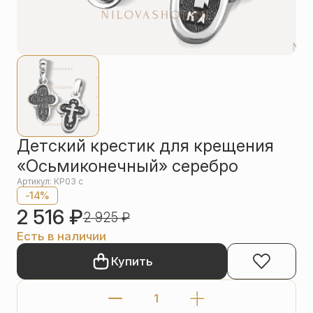
Упаковка
Цепи
Чётки
Шнурки на
шею
Другое
Детский крестик для крещения
«Осьмиконечный» серебро
Артикул: КР03 с
-14%
2 516
₽
2 925
₽
Есть в наличии
Купить
Количество