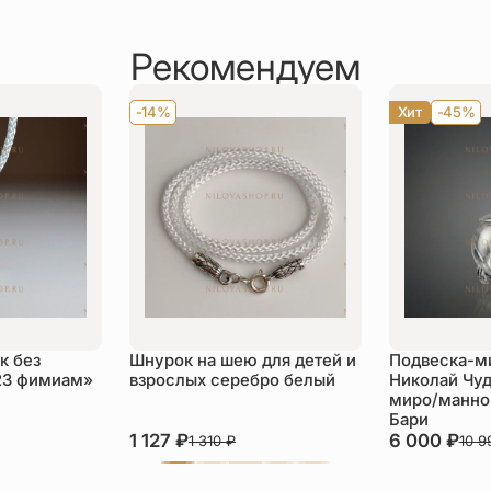
Рекомендуем
-14%
Хит
-45%
к без
Шнурок на шею для детей и
Подвеска-м
23 фимиам»
взрослых серебро белый
Николай Чуд
миро/манной
Бари
1 127
₽
6 000
₽
1 310
₽
10 