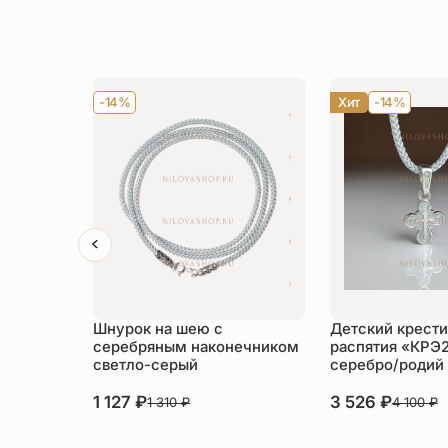
-14%
Хит
-14%
Шнурок на шею с
Детский крести
серебряным наконечником
распятия «КРЭ
светло-серый
серебро/родий
1 127
₽
3 526
₽
1 310
₽
4 100
₽