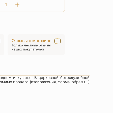
Количество
товара
Нательный
крест
«Георгий
Победоносец»
Отзывы о магазине
КРЭ
Только честные отзывы
06
наших покупателей
с/
з
адном искусстве. В церковной богослужебной
 помимо прочего (изображения, форма, образы…)