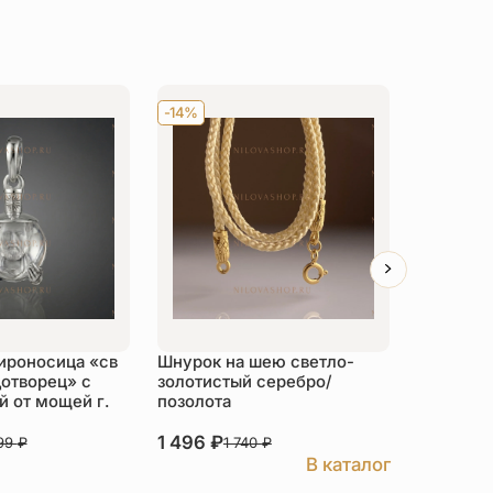
-14%
Хит
-14
ироносица «св
Шнурок на шею светло-
Детский 
отворец» с
золотистый серебро/
распяти
 от мощей г.
позолота
серебро
1 496
₽
3 526
₽
999
₽
1 740
₽
В каталог