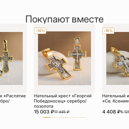
Покупают вместе
-14%
-14%
к «Распятие
Нательный крест «Георгий
Нательный 
бро/
Победоносец» серебро/
«Св. Ксения
позолота
15 003
₽
4 408
₽
17 445
₽
5 1