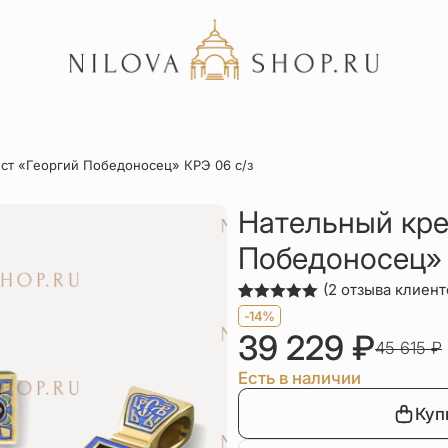
Акции
ст «Георгий Победоносец» КРЭ 06 с/з
Отзывы
Статьи
Нательный кре
Победоносец» 
(
2
отзыва клиент
Рейтинг
2
-14%
5.00
из 5
39 229
₽
на основе
45 615
₽
опроса
пользователей
Есть в наличии
Куп