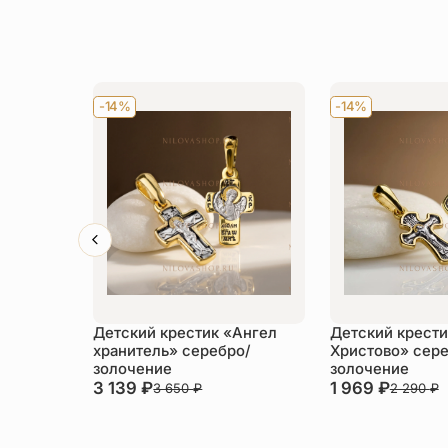
-14%
-14%
Детский крестик «Ангел
Детский крести
хранитель» серебро/
Христово» сере
золочение
золочение
3 139
₽
1 969
₽
3 650
₽
2 290
₽