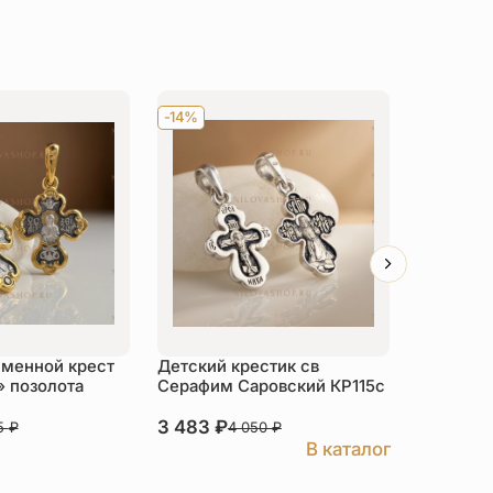
-14%
-14%
именной крест
Детский крестик св
Детский 
» позолота
Серафим Саровский КР115c
Николай 
серебро
3 483
₽
2 821
₽
25
₽
4 050
₽
3
В каталог