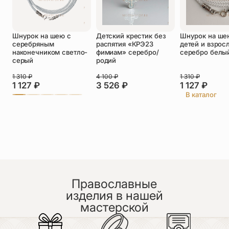
Оставить отзыв
Шнурок на шею с
Детский крестик без
Шнурок на ше
Подтверждаю свое согласие с
серебряным
распятия «КРЭ23
детей и взрос
политикой конфиденциальности
и даю
наконечником светло-
фимиам» серебро/
серебро белы
согласие на обработку персональных
серый
родий
данных
Пока нет отзывов. Будьте первым!
1 310
₽
4 100
₽
1 310
₽
1 127
₽
3 526
₽
1 127
₽
В каталог
Православные
изделия в нашей
мастерской