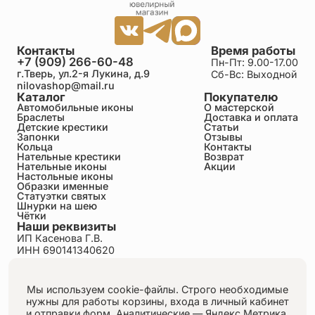
Контакты
Время работы
+7 (909) 266-60-48
Пн-Пт: 9.00-17.00
г.Тверь, ул.2-я Лукина, д.9
Сб-Вс: Выходной
nilovashop@mail.ru
Каталог
Покупателю
Автомобильные иконы
О мастерской
Браслеты
Доставка и оплата
Детские крестики
Статьи
Запонки
Отзывы
Кольца
Контакты
Нательные крестики
Возврат
Нательные иконы
Акции
Настольные иконы
Образки именные
Статуэтки святых
Шнурки на шею
Чётки
Наши реквизиты
ИП Касенова Г.В.
ИНН 690141340620
ОГРНИП 318695200011351
Политика конфиденциальности
Пользовательское соглашение
Мы используем cookie-файлы. Строго необходимые
Публичная оферта
нужны для работы корзины, входа в личный кабинет
Согласие на обработку персональных данных
и отправки форм.
Аналитические — Яндекс.Метрика,