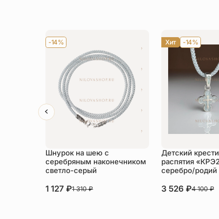
-14%
Хит
-14%
Шнурок на шею с
Детский крести
серебряным наконечником
распятия «КРЭ
светло-серый
серебро/родий
1 127
₽
3 526
₽
1 310
₽
4 100
₽