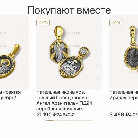
Покупают вместе
-14%
-14%
а «святая
Нательная икона «св.
Нательная и
еребро/
Георгий Победоносец.
Ирина» сер
Ангел Хранитель» ПД94
серебро/золочение
21 190
₽
3 466
₽
24 640
₽
4 0