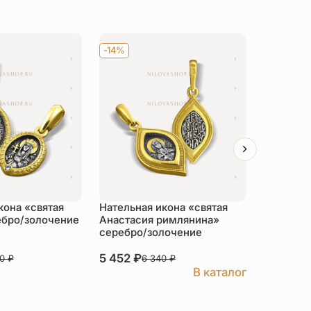
-14%
-14%
кона «святая
Нательная икона «святая
Нательна
ебро/золочение
Анастасия римлянина»
мученица
серебро/золочение
серебро
5 452
₽
3 879
₽
30
₽
6 340
₽
В каталог