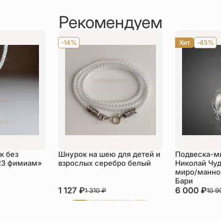
Рекомендуем
-14%
Хит
-45%
к без
Шнурок на шею для детей и
Подвеска-м
23 фимиам»
взрослых серебро белый
Николай Чуд
миро/манной
Бари
1 127
₽
6 000
₽
1 310
₽
10 