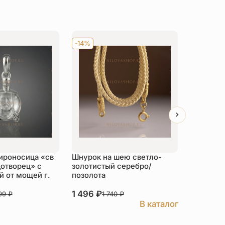
-14%
Хит
-14
ироносица «св
Шнурок на шею светло-
Детский 
отворец» с
золотистый серебро/
распяти
 от мощей г.
позолота
серебро
1 496
₽
3 526
₽
999
₽
1 740
₽
В каталог