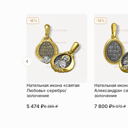
-14%
-14%
Нательная икона «святая
Нательная икон
Любовь» серебро/
Александра» с
золочение
золочение
5 474
₽
7 800
₽
6 365
₽
9 070
₽