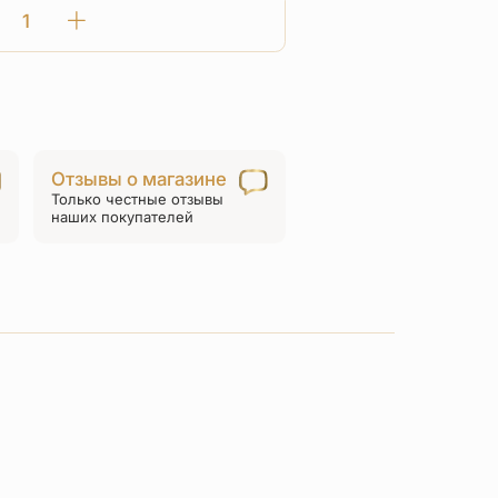
Количество
товара
Нательная
икона
«святая
Ксения»
Отзывы о магазине
серебро/
Только честные отзывы
золочение
наших покупателей