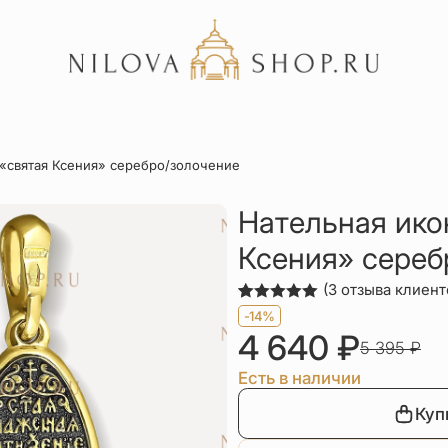
Акции
 «святая Ксения» серебро/золочение
Отзывы
Статьи
Нательная ико
Ксения» сереб
(
3
отзыва клиент
Рейтинг
3
-14%
5.00
из 5
4 640
₽
на основе
5 395
₽
опроса
пользователей
Есть в наличии
Куп