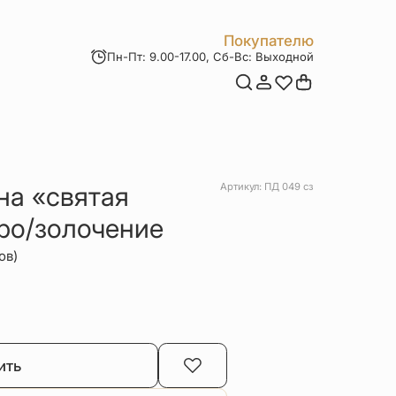
Покупателю
Пн-Пт: 9.00-17.00, Сб-Вс: Выходной
Мои заказы
Доставка и оплата
Возврат товара
Статьи
Контакты
Отзывы
Акции
на «святая
Артикул: ПД 049 сз
ро/золочение
ов)
ить