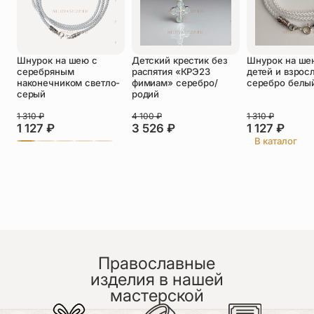
Оставить отзыв
Шнурок на шею с
Детский крестик без
Шнурок на ше
Подтверждаю свое согласие с
серебряным
распятия «КРЭ23
детей и взрос
политикой конфиденциальности
и даю
наконечником светло-
фимиам» серебро/
серебро белы
согласие на обработку персональных
серый
родий
данных
Пока нет отзывов. Будьте первым!
1 310
₽
4 100
₽
1 310
₽
1 127
₽
3 526
₽
1 127
₽
В каталог
Православные
изделия в нашей
мастерской