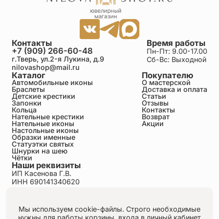
Контакты
Время работы
+7 (909) 266-60-48
Пн-Пт: 9.00-17.00
г.Тверь, ул.2-я Лукина, д.9
Сб-Вс: Выходной
nilovashop@mail.ru
Каталог
Покупателю
Автомобильные иконы
О мастерской
Браслеты
Доставка и оплата
Детские крестики
Статьи
Запонки
Отзывы
Кольца
Контакты
Нательные крестики
Возврат
Нательные иконы
Акции
Настольные иконы
Образки именные
Статуэтки святых
Шнурки на шею
Чётки
Наши реквизиты
ИП Касенова Г.В.
ИНН 690141340620
ОГРНИП 318695200011351
Политика конфиденциальности
Пользовательское соглашение
Мы используем cookie-файлы. Строго необходимые
Публичная оферта
нужны для работы корзины, входа в личный кабинет