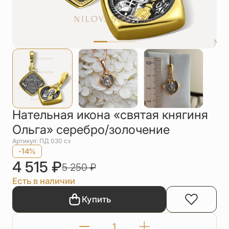
Упаковка
Цепи
Чётки
Шнурки на
шею
Другое
Нательная икона «святая княгиня
Ольга» серебро/золочение
Артикул: ПД 030 сз
-14%
4 515
₽
5 250
₽
Есть в наличии
Купить